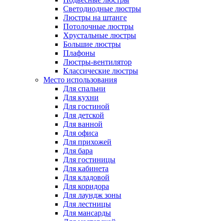
Светодиодные люстры
Люстры на штанге
Потолочные люстры
Хрустальные люстры
Большие люстры
Плафоны
Люстры-вентилятор
Классические люстры
Место использования
Для спальни
Для кухни
Для гостиной
Для детской
Для ванной
Для офиса
Для прихожей
Для бара
Для гостиницы
Для кабинета
Для кладовой
Для коридора
Для лаундж зоны
Для лестницы
Для мансарды