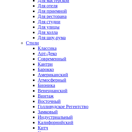
Для мастерской
Для отеля
Для приемной
Для ресторана
Для студии
Для улицы
Для холла
Для шоу-рума
Стили
Классика
Арт-Деко
Современный
Кантри
Барокко
Американский
Атмосферный
Бионика
Венецианский
Винтаж
Восточный
Голливудское Регентство
Замковый
Индустриальный
Калифорнийский
Китч