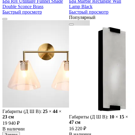
Бра RH Utilitaire Funnel Shade
Бра Marble Rectangle Wall
Double Sconce Brass
Lamp Black
Быстрый просмотр
Быстрый просмотр
Популярный
Габариты (Д Ш В):
25
×
44
×
23 cм
Габариты (Д Ш В):
10
×
15
×
47 cм
19 940 ₽
16 220 ₽
В наличии
В наличии
Завтра