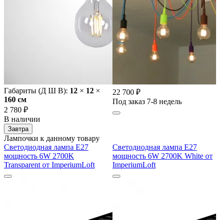
Габариты (Д Ш В):
12
×
12
×
22 700 ₽
160 cм
Под заказ 7-8 недель
2 780 ₽
В наличии
Завтра
Лампочки к данному товару
Светодиодная лампа E27
Светодиодная лампа E27
мощность 6W 2700K
мощность 6W 2700K White от
Transparent от ImperiumLoft
ImperiumLoft