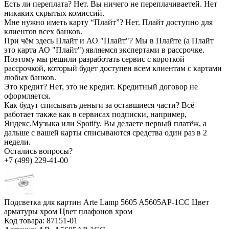
Есть ли переплата?
Нет. Вы ничего не переплачиваетей. Нет
никаких скрытых комиссий.
Мне нужно иметь карту “Плайт”?
Нет. Плайт доступно для
клиентов всех банков.
При чём здесь Плайт и АО "Плайт"?
Мы в Плайте (а Плайт
это карта АО "Плайт") являемся экспертами в рассрочке.
Поэтому мы решили разработать сервис с короткой
рассрочкой, который будет доступен всем клиентам с картами
любых банков.
Это кредит?
Нет, это не кредит. Кредитный договор не
оформляется.
Как будут списывать деньги за оставшиеся части?
Всё
работает также как в сервисах подписки, например,
Яндекс.Музыка или Spotify. Вы делаете первый платёж, а
дальше с вашей карты списываются средства один раз в 2
недели.
Остались вопросы?
+7 (499) 229-41-00
Подсветка для картин Arte Lamp 5605 A5605AP-1CC Цвет
арматуры хром Цвет плафонов хром
Код товара:
87151-01