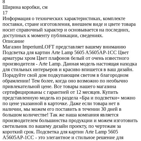
8
Ширина коробки, см
17
Информация о технических характеристиках, комплекте
поставки, стране изготовления, внешнем виде и цвете товара
носит справочный характер и основывается на последних,
доступных к моменту публикации, сведениях.
Описание
Магазин ImperiumLOFT представляет вашему вниманию
Подсветка для картин Arte Lamp 5605 A5605AP-1CC Цвет
арматуры хром Цвет плафонов белый от очень известного
производителя - Arte Lamp. Данная модель настоящая находка
для стильных интерьеров и красиво впишется в ваш дизайн.
Порадуйте свой дом подкупающим светом в благородном
обрамлении! Тем более, когда оно возможно по необычно
привлекательной цене. Все товары нашего магазина
сертифицированы с гарантией от 12 месяцев. Купить
представленную модель из раздела «Бра и подсветки» можно
по цене указанной в карточке. Даже если товара нет в
наличии, мы можем его поставить в течении 30 дней в
большом количестве! Так же наша компания является
производителем большинства продукции и можем изготовить
светильник по вашему дизайн проекту, по чертежам за
короткий срок. Подсветка для картин Arte Lamp 5605
A5605AP-1CC - это элегантное и стильное решение для