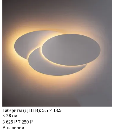
Габариты (Д Ш В):
5.5
×
13.5
×
28 cм
3 625 ₽
7 250 ₽
В наличии