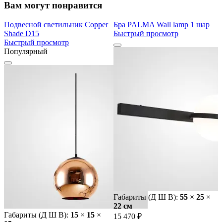
Вам могут понравится
Подвесной светильник Copper
Бра PALMA Wall lamp 1 шар
Shade D15
Быстрый просмотр
Быстрый просмотр
Популярный
Габариты (Д Ш В):
55
×
25
×
22 cм
Габариты (Д Ш В):
15
×
15
×
15 470 ₽