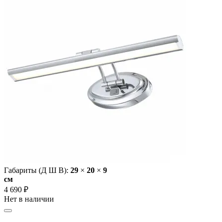
Габариты (Д Ш В):
29
×
20
×
9
cм
4 690 ₽
Нет в наличии