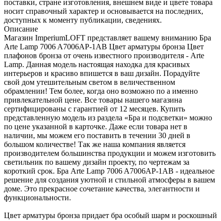
поставки, стране изготовления, внешнем виде и цвете товара
носит справочный характер и основывается на последних,
доступных к моменту публикации, сведениях.
Описание
Магазин ImperiumLOFT представляет вашему вниманию Бра
Arte Lamp 7006 A7006AP-1AB Цвет арматуры бронза Цвет
плафонов бронза от очень известного производителя - Arte
Lamp. Данная модель настоящая находка для красивых
интерьеров и красиво впишется в ваш дизайн. Порадуйте
свой дом утешительным светом в величественном
обрамлении! Тем более, когда оно возможно по а именно
привлекательной цене. Все товары нашего магазина
сертифицированы с гарантией от 12 месяцев. Купить
представленную модель из раздела «Бра и подсветки» можно
по цене указанной в карточке. Даже если товара нет в
наличии, мы можем его поставить в течении 30 дней в
большом количестве! Так же наша компания является
производителем большинства продукции и можем изготовить
светильник по вашему дизайн проекту, по чертежам за
короткий срок. Бра Arte Lamp 7006 A7006AP-1AB - идеальное
решение для создания уютной и стильной атмосферы в вашем
доме. Это прекрасное сочетание качества, элегантности и
функциональности.
Цвет арматуры бронза придает бра особый шарм и роскошный