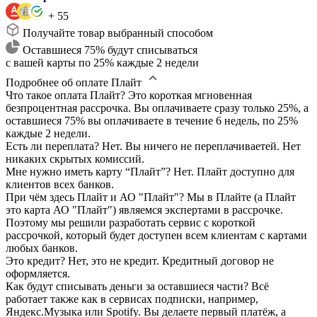
+ 55
Получайте товар выбранный способом
Оставшиеся 75% будут списываться
с вашей карты по 25% каждые 2 недели
Подробнее об оплате Плайт
Что такое оплата Плайт?
Это короткая мгновенная
безпроцентная рассрочка. Вы оплачиваете сразу только 25%, а
оставшиеся 75% вы оплачиваете в течение 6 недель, по 25%
каждые 2 недели.
Есть ли переплата?
Нет. Вы ничего не переплачиваетей. Нет
никаких скрытых комиссий.
Мне нужно иметь карту “Плайт”?
Нет. Плайт доступно для
клиентов всех банков.
При чём здесь Плайт и АО "Плайт"?
Мы в Плайте (а Плайт
это карта АО "Плайт") являемся экспертами в рассрочке.
Поэтому мы решили разработать сервис с короткой
рассрочкой, который будет доступен всем клиентам с картами
любых банков.
Это кредит?
Нет, это не кредит. Кредитный договор не
оформляется.
Как будут списывать деньги за оставшиеся части?
Всё
работает также как в сервисах подписки, например,
Яндекс.Музыка или Spotify. Вы делаете первый платёж, а