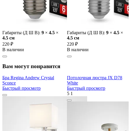
Габариты (Д Ш В):
9
×
4.5
×
Габариты (Д Ш В):
9
×
4.5
×
4.5 cм
4.5 cм
220 ₽
220 ₽
В наличии
В наличии
Вам могут понравится
Бра Regina Andrew Crystal
Потолочная люстра JX D78
Sconce
White
Быстрый просмотр
Быстрый просмотр
5
1