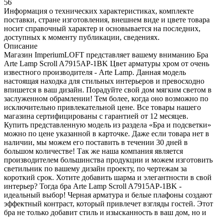
56
Информация о технических характеристиках, комплекте
поставки, стране изготовления, внешнем виде и цвете товара
носит справочный характер и основывается на последних,
доступных к моменту публикации, сведениях.
Описание
Магазин ImperiumLOFT представляет вашему вниманию Бра
Arte Lamp Scroll A7915AP-1BK Цвет арматуры хром от очень
известного производителя - Arte Lamp. Данная модель
настоящая находка для стильных интерьеров и превосходно
впишется в ваш дизайн. Порадуйте свой дом мягким светом в
заслуженном обрамлении! Тем более, когда оно возможно по
исключительно привлекательной цене. Все товары нашего
магазина сертифицированы с гарантией от 12 месяцев.
Купить представленную модель из раздела «Бра и подсветки»
можно по цене указанной в карточке. Даже если товара нет в
наличии, мы можем его поставить в течении 30 дней в
большом количестве! Так же наша компания является
производителем большинства продукции и можем изготовить
светильник по вашему дизайн проекту, по чертежам за
короткий срок. Хотите добавить шарма и элегантности в свой
интерьер? Тогда бра Arte Lamp Scroll A7915AP-1BK -
идеальный выбор! Черная арматура и белые плафоны создают
эффектный контраст, который привлечет взгляды гостей. Этот
бра не только добавит стиль и изысканность в ваш дом, но и