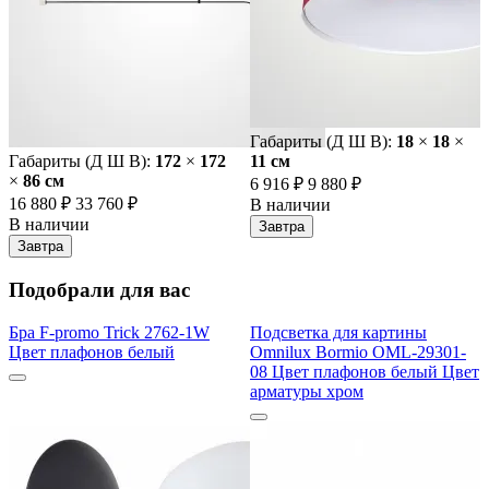
Габариты (Д Ш В):
18
×
18
×
Габариты (Д Ш В):
172
×
172
11 cм
×
86 cм
6 916 ₽
9 880 ₽
16 880 ₽
33 760 ₽
В наличии
В наличии
Завтра
Завтра
Подобрали для вас
Бра F-promo Trick 2762-1W
Подсветка для картины
Цвет плафонов белый
Omnilux Bormio OML-29301-
08 Цвет плафонов белый Цвет
арматуры хром