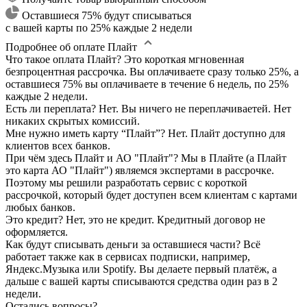
Оставшиеся 75% будут списываться
с вашей карты по 25% каждые 2 недели
Подробнее об оплате Плайт
Что такое оплата Плайт?
Это короткая мгновенная
безпроцентная рассрочка. Вы оплачиваете сразу только 25%, а
оставшиеся 75% вы оплачиваете в течение 6 недель, по 25%
каждые 2 недели.
Есть ли переплата?
Нет. Вы ничего не переплачиваетей. Нет
никаких скрытых комиссий.
Мне нужно иметь карту “Плайт”?
Нет. Плайт доступно для
клиентов всех банков.
При чём здесь Плайт и АО "Плайт"?
Мы в Плайте (а Плайт
это карта АО "Плайт") являемся экспертами в рассрочке.
Поэтому мы решили разработать сервис с короткой
рассрочкой, который будет доступен всем клиентам с картами
любых банков.
Это кредит?
Нет, это не кредит. Кредитный договор не
оформляется.
Как будут списывать деньги за оставшиеся части?
Всё
работает также как в сервисах подписки, например,
Яндекс.Музыка или Spotify. Вы делаете первый платёж, а
дальше с вашей карты списываются средства один раз в 2
недели.
Остались вопросы?