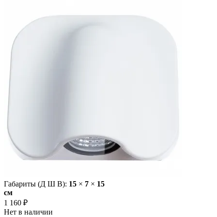
Габариты (Д Ш В):
15
×
7
×
15
cм
1 160 ₽
Нет в наличии