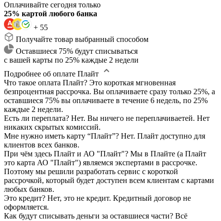
Оплачивайте сегодня только
25% картой любого банка
+ 55
Получайте товар выбранный способом
Оставшиеся 75% будут списываться
с вашей карты по 25% каждые 2 недели
Подробнее об оплате Плайт
Что такое оплата Плайт?
Это короткая мгновенная
безпроцентная рассрочка. Вы оплачиваете сразу только 25%, а
оставшиеся 75% вы оплачиваете в течение 6 недель, по 25%
каждые 2 недели.
Есть ли переплата?
Нет. Вы ничего не переплачиваетей. Нет
никаких скрытых комиссий.
Мне нужно иметь карту “Плайт”?
Нет. Плайт доступно для
клиентов всех банков.
При чём здесь Плайт и АО "Плайт"?
Мы в Плайте (а Плайт
это карта АО "Плайт") являемся экспертами в рассрочке.
Поэтому мы решили разработать сервис с короткой
рассрочкой, который будет доступен всем клиентам с картами
любых банков.
Это кредит?
Нет, это не кредит. Кредитный договор не
оформляется.
Как будут списывать деньги за оставшиеся части?
Всё