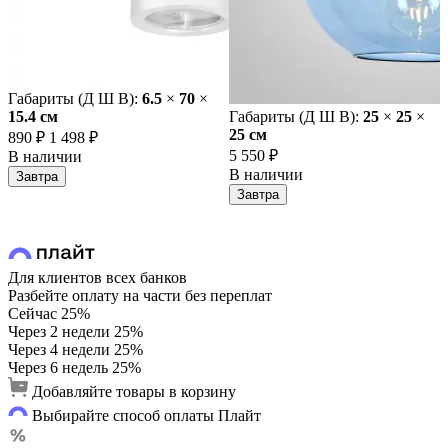
Габариты (Д Ш В):
6.5
×
70
×
15.4 cм
Габариты (Д Ш В):
25
×
25
×
25 cм
890 ₽
1 498 ₽
5 550 ₽
В наличии
В наличии
Завтра
Завтра
Для клиентов всех банков
Разбейте оплату на части без переплат
Сейчас
25%
Через 2 недели
25%
Через 4 недели
25%
Через 6 недель
25%
Добавляйте товары в корзину
Выбирайте способ оплаты Плайт