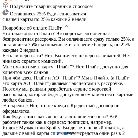
Получайте товар выбранный способом
Оставшиеся 75% будут списываться
с вашей карты по 25% каждые 2 недели
Подробнее об оплате Плайт
Что такое оплата Плайт?
Это короткая мгновенная
безпроцентная рассрочка. Вы оплачиваете сразу только 25%, а
оставшиеся 75% вы оплачиваете в течение 6 недель, по 25%
каждые 2 недели.
Есть ли переплата?
Нет. Вы ничего не переплачиваетей. Нет
никаких скрытых комиссий.
Мне нужно иметь карту “Плайт”?
Нет. Плайт доступно для
клиентов всех банков.
При чём здесь Плайт и АО "Плайт"?
Мы в Плайте (а Плайт
это карта АО "Плайт") являемся экспертами в рассрочке.
Поэтому мы решили разработать сервис с короткой
рассрочкой, который будет доступен всем клиентам с картами
любых банков.
Это кредит?
Нет, это не кредит. Кредитный договор не
оформляется.
Как будут списывать деньги за оставшиеся части?
Всё
работает также как в сервисах подписки, например,
Яндекс.Музыка или Spotify. Вы делаете первый платёж, а
дальше с вашей карты списываются средства один раз в 2