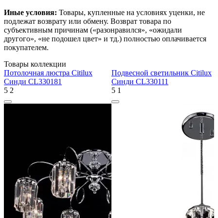
Иные условия:
Товары, купленные на условиях уценки, не
подлежат возврату или обмену. Возврат товара по
субъективным причинам («разонравился», «ожидали
другого», «не подошел цвет» и тд.) полностью оплачивается
покупателем.
Товары коллекции
Потолочная люстра Citilux
Подвесной светильник Citilux
Синди CL330181
Синди CL330111
5
2
5
1