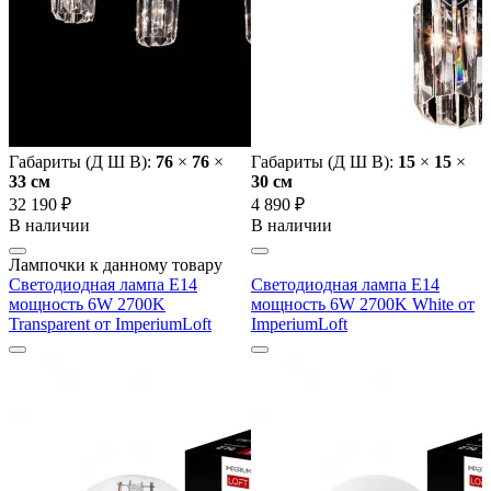
Габариты (Д Ш В):
76
×
76
×
Габариты (Д Ш В):
15
×
15
×
33 cм
30 cм
32 190 ₽
4 890 ₽
В наличии
В наличии
Лампочки к данному товару
Светодиодная лампа E14
Светодиодная лампа E14
мощность 6W 2700K
мощность 6W 2700K White от
Transparent от ImperiumLoft
ImperiumLoft