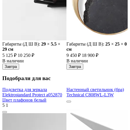
Габариты (Д Ш В):
29
×
5.5
×
Габариты (Д Ш В):
25
×
25
×
0
29 cм
cм
5 125 ₽
10 250 ₽
9 450 ₽
18 900 ₽
В наличии
В наличии
Завтра
Завтра
Подобрали для вас
Подсветка для зеркала
Настенный светильник (бра)
Elektrostandard Protect a052870
Technical C808WL-L3W
Цвет плафонов белый
5
1