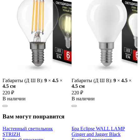
Габариты (Д Ш В):
9
×
4.5
×
Габариты (Д Ш В):
9
×
4.5
×
4.5 cм
4.5 cм
220 ₽
220 ₽
В наличии
В наличии
Вам могут понравится
Настенный светильник
Бра Eclipse WALL LAMP
STRIZH
Ginger and Jagger Black
Быстрый просмотр
Быстрый просмотр