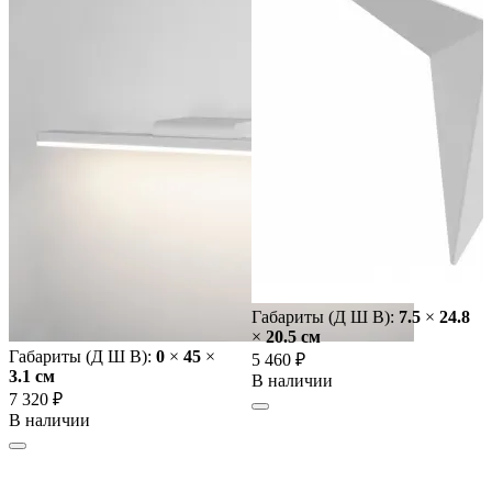
Габариты (Д Ш В):
7.5
×
24.8
×
20.5 cм
Габариты (Д Ш В):
0
×
45
×
5 460 ₽
3.1 cм
В наличии
7 320 ₽
В наличии