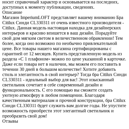
носит справочный характер и основывается на последних,
доступных к моменту публикации, сведениях.
Описание
Магазин ImperiumLOFT представляет вашему вниманию Бра
Citilux Синди CL330311 от очень известного производителя -
Citilux. Данная модель настоящая находка для дизайнерских
интерьеров и красиво впишется в ваш дизайн. Порадуйте
свой дом мягким светом в величественном обрамлении! Тем
более, когда оно возможно по необычно привлекательной
цене. Все товары нашего магазина сертифицированы с
гарантией от 12 месяцев. Купить представленную модель из
раздела «С 1 плафоном» можно по цене указанной в карточке.
Даже если товара нет в наличии, мы можем его поставить в
течении 30 дней в большом количестве! Хотите добавить
стиль и элегантность в свой интерьер? Тогда бра Citilux Синди
CL330311 - идеальный выбор для вас! Этот изысканный
светильник сочетает в себе современный дизайн и
функциональность. С его помощью вы сможете создать
уютную атмосферу в любом помещении. Благодаря
качественным материалам и прочной конструкции, бра Citilux
Синди CL330311 будет служить вам долгие годы. Не упустите
возможность приобрести этот элегантный светильник и
преобразить свой дом!
Отзывы