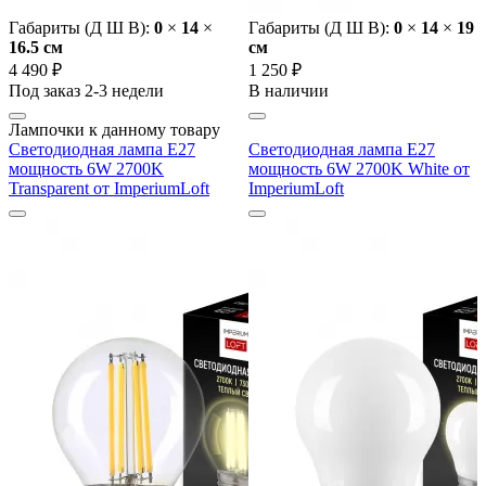
Габариты (Д Ш В):
0
×
14
×
Габариты (Д Ш В):
0
×
14
×
19
16.5 cм
cм
4 490 ₽
1 250 ₽
Под заказ 2-3 недели
В наличии
Лампочки к данному товару
Светодиодная лампа E27
Светодиодная лампа E27
мощность 6W 2700K
мощность 6W 2700K White от
Transparent от ImperiumLoft
ImperiumLoft