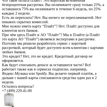
Что такое оплата Плайт?
Это короткая мгновенная
безпроцентная рассрочка. Вы оплачиваете сразу только 25%, а
оставшиеся 75% вы оплачиваете в течение 6 недель, по 25%
каждые 2 недели.
Есть ли переплата?
Нет. Вы ничего не переплачиваетей. Нет
никаких скрытых комиссий.
Мне нужно иметь карту “Плайт”?
Нет. Плайт доступно для
клиентов всех банков.
При чём здесь Плайт и АО "Плайт"?
Мы в Плайте (а Плайт
это карта АО "Плайт") являемся экспертами в рассрочке.
Поэтому мы решили разработать сервис с короткой
рассрочкой, который будет доступен всем клиентам с картами
любых банков.
Это кредит?
Нет, это не кредит. Кредитный договор не
оформляется.
Как будут списывать деньги за оставшиеся части?
Всё
работает также как в сервисах подписки, например,
Яндекс.Музыка или Spotify. Вы делаете первый платёж, а
дальше с вашей карты списываются средства один раз в 2
недели.
Остались вопросы?
+7 (499) 229-41-00