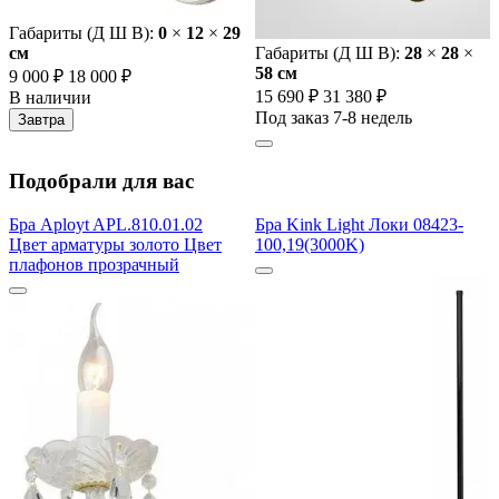
Габариты (Д Ш В):
0
×
12
×
29
cм
Габариты (Д Ш В):
28
×
28
×
58 cм
9 000 ₽
18 000 ₽
15 690 ₽
31 380 ₽
В наличии
Под заказ 7-8 недель
Завтра
Подобрали для вас
Бра Aployt APL.810.01.02
Бра Kink Light Локи 08423-
Цвет арматуры золото Цвет
100,19(3000K)
плафонов прозрачный