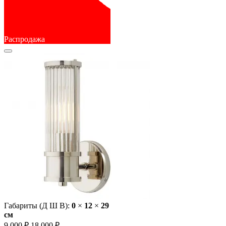
Распродажа
Габариты (Д Ш В):
0
×
12
×
29
cм
9 000 ₽
18 000 ₽