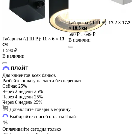
Габариты (Д Ш В):
17.2
×
17.2
×
18.5 cм
590 ₽
1 699 ₽
Габариты (Д Ш В):
11
×
6
×
13
В наличии
cм
1 590 ₽
В наличии
Для клиентов всех банков
Разбейте оплату на части без переплат
Сейчас
25%
Через 2 недели
25%
Через 4 недели
25%
Через 6 недель
25%
Добавляйте товары в корзину
Выбирайте способ оплаты Плайт
Оплачивайте сегодня только