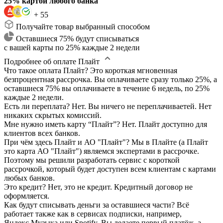
25% картой любого банка
+ 55
Получайте товар выбранный способом
Оставшиеся 75% будут списываться
с вашей карты по 25% каждые 2 недели
Подробнее об оплате Плайт
Что такое оплата Плайт?
Это короткая мгновенная
безпроцентная рассрочка. Вы оплачиваете сразу только 25%, а
оставшиеся 75% вы оплачиваете в течение 6 недель, по 25%
каждые 2 недели.
Есть ли переплата?
Нет. Вы ничего не переплачиваетей. Нет
никаких скрытых комиссий.
Мне нужно иметь карту “Плайт”?
Нет. Плайт доступно для
клиентов всех банков.
При чём здесь Плайт и АО "Плайт"?
Мы в Плайте (а Плайт
это карта АО "Плайт") являемся экспертами в рассрочке.
Поэтому мы решили разработать сервис с короткой
рассрочкой, который будет доступен всем клиентам с картами
любых банков.
Это кредит?
Нет, это не кредит. Кредитный договор не
оформляется.
Как будут списывать деньги за оставшиеся части?
Всё
работает также как в сервисах подписки, например,
Яндекс.Музыка или Spotify. Вы делаете первый платёж, а