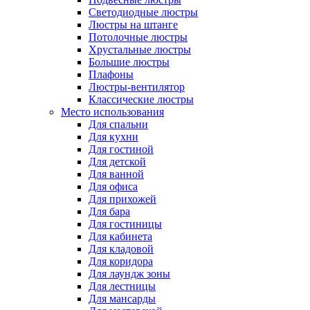
Светодиодные люстры
Люстры на штанге
Потолочные люстры
Хрустальные люстры
Большие люстры
Плафоны
Люстры-вентилятор
Классические люстры
Место использования
Для спальни
Для кухни
Для гостиной
Для детской
Для ванной
Для офиса
Для прихожей
Для бара
Для гостиницы
Для кабинета
Для кладовой
Для коридора
Для лаундж зоны
Для лестницы
Для мансарды