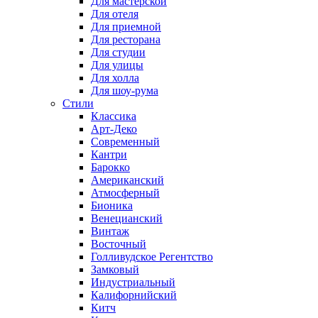
Для мастерской
Для отеля
Для приемной
Для ресторана
Для студии
Для улицы
Для холла
Для шоу-рума
Стили
Классика
Арт-Деко
Современный
Кантри
Барокко
Американский
Атмосферный
Бионика
Венецианский
Винтаж
Восточный
Голливудское Регентство
Замковый
Индустриальный
Калифорнийский
Китч