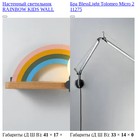
Настенный светильник
Бра BlessLight Tolomeo Micro 2
RAINBOW KIDS WALL
11275
Габариты (Д Ш В):
41
×
17
×
Габариты (Д Ш В):
33
×
14
×
0