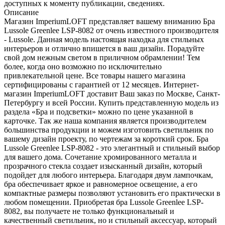
доступных к моменту публикации, сведениях.
Описание
Магазин ImperiumLOFT представляет вашему вниманию Бра
Lussole Greenlee LSP-8082 от очень известного производителя
- Lussole. Данная модель настоящая находка для стильных
интерьеров и отлично впишется в ваш дизайн. Порадуйте
свой дом нежным светом в приличном обрамлении! Тем
более, когда оно возможно по исключительно
привлекательной цене. Все товары нашего магазина
сертифицированы с гарантией от 12 месяцев. Интернет-
магазин ImperiumLOFT доставит Ваш заказ по Москве, Санкт-
Петербургу и всей России. Купить представленную модель из
раздела «Бра и подсветки» можно по цене указанной в
карточке. Так же наша компания является производителем
большинства продукции и можем изготовить светильник по
вашему дизайн проекту, по чертежам за короткий срок. Бра
Lussole Greenlee LSP-8082 - это элегантный и стильный выбор
для вашего дома. Сочетание хромированного металла и
прозрачного стекла создает изысканный дизайн, который
подойдет для любого интерьера. Благодаря двум лампочкам,
бра обеспечивает яркое и равномерное освещение, а его
компактные размеры позволяют установить его практически в
любом помещении. Приобретая бра Lussole Greenlee LSP-
8082, вы получаете не только функциональный и
качественный светильник, но и стильный аксессуар, который