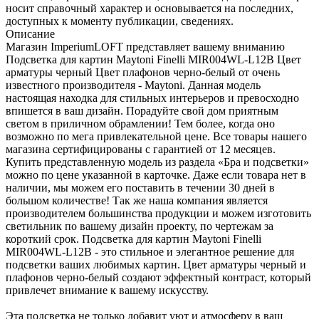
носит справочный характер и основывается на последних,
доступных к моменту публикации, сведениях.
Описание
Магазин ImperiumLOFT представляет вашему вниманию
Подсветка для картин Maytoni Finelli MIR004WL-L12B Цвет
арматуры черный Цвет плафонов черно-белый от очень
известного производителя - Maytoni. Данная модель
настоящая находка для стильных интерьеров и превосходно
впишется в ваш дизайн. Порадуйте свой дом приятным
светом в приличном обрамлении! Тем более, когда оно
возможно по мега привлекательной цене. Все товары нашего
магазина сертифицированы с гарантией от 12 месяцев.
Купить представленную модель из раздела «Бра и подсветки»
можно по цене указанной в карточке. Даже если товара нет в
наличии, мы можем его поставить в течении 30 дней в
большом количестве! Так же наша компания является
производителем большинства продукции и можем изготовить
светильник по вашему дизайн проекту, по чертежам за
короткий срок. Подсветка для картин Maytoni Finelli
MIR004WL-L12B - это стильное и элегантное решение для
подсветки ваших любимых картин. Цвет арматуры черный и
плафонов черно-белый создают эффектный контраст, который
привлечет внимание к вашему искусству.
Эта подсветка не только добавит уют и атмосферу в ваш