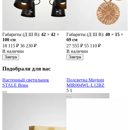
Габариты (Д Ш В):
42
×
42
×
Габариты (Д Ш В):
40
×
15
×
100 cм
69 cм
18 115 ₽
36 230 ₽
27 555 ₽
55 110 ₽
В наличии
В наличии
Завтра
Завтра
Подобрали для вас
Настенный светильник
Подсветка Maytoni
STALE Brass
MIR004WL-L12BZ
5
1