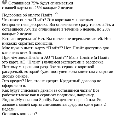
Оставшиеся 75% будут списываться
с вашей карты по 25% каждые 2 недели
Подробнее об оплате Плайт
Что такое оплата Плайт?
Это короткая мгновенная
безпроцентная рассрочка. Вы оплачиваете сразу только 25%, а
оставшиеся 75% вы оплачиваете в течение 6 недель, по 25%
каждые 2 недели.
Есть ли переплата?
Нет. Вы ничего не переплачиваетей. Нет
никаких скрытых комиссий.
Мне нужно иметь карту “Плайт”?
Нет. Плайт доступно для
клиентов всех банков.
При чём здесь Плайт и АО "Плайт"?
Мы в Плайте (а Плайт
это карта АО "Плайт") являемся экспертами в рассрочке.
Поэтому мы решили разработать сервис с короткой
рассрочкой, который будет доступен всем клиентам с картами
любых банков.
Это кредит?
Нет, это не кредит. Кредитный договор не
оформляется.
Как будут списывать деньги за оставшиеся части?
Всё
работает также как в сервисах подписки, например,
Яндекс.Музыка или Spotify. Вы делаете первый платёж, а
дальше с вашей карты списываются средства один раз в 2
недели.
Остались вопросы?