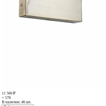
11 560 ₽
+ 578
В наличии:
46
шт.