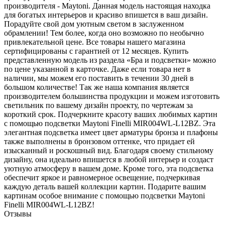
производителя - Maytoni. Данная модель настоящая находка
для богатых интерьеров и красиво впишется в ваш дизайн.
Порадуйте свой дом уютным светом в заслуженном
обрамлении! Тем более, когда оно возможно по необычно
привлекательной цене. Все товары нашего магазина
сертифицированы с гарантией от 12 месяцев. Купить
представленную модель из раздела «Бра и подсветки» можно
по цене указанной в карточке. Даже если товара нет в
наличии, мы можем его поставить в течении 30 дней в
большом количестве! Так же наша компания является
производителем большинства продукции и можем изготовить
светильник по вашему дизайн проекту, по чертежам за
короткий срок. Подчеркните красоту ваших любимых картин
с помощью подсветки Maytoni Finelli MIR004WL-L12BZ. Эта
элегантная подсветка имеет цвет арматуры бронза и плафоны
также выполнены в бронзовом оттенке, что придает ей
изысканный и роскошный вид. Благодаря своему стильному
дизайну, она идеально впишется в любой интерьер и создаст
уютную атмосферу в вашем доме. Кроме того, эта подсветка
обеспечит яркое и равномерное освещение, подчеркивая
каждую деталь вашей коллекции картин. Подарите вашим
картинам особое внимание с помощью подсветки Maytoni
Finelli MIR004WL-L12BZ!
Отзывы