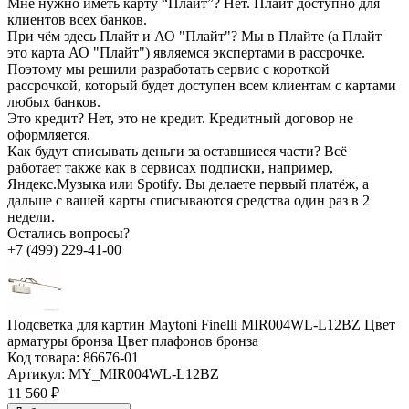
Мне нужно иметь карту “Плайт”?
Нет. Плайт доступно для
клиентов всех банков.
При чём здесь Плайт и АО "Плайт"?
Мы в Плайте (а Плайт
это карта АО "Плайт") являемся экспертами в рассрочке.
Поэтому мы решили разработать сервис с короткой
рассрочкой, который будет доступен всем клиентам с картами
любых банков.
Это кредит?
Нет, это не кредит. Кредитный договор не
оформляется.
Как будут списывать деньги за оставшиеся части?
Всё
работает также как в сервисах подписки, например,
Яндекс.Музыка или Spotify. Вы делаете первый платёж, а
дальше с вашей карты списываются средства один раз в 2
недели.
Остались вопросы?
+7 (499) 229-41-00
Подсветка для картин Maytoni Finelli MIR004WL-L12BZ Цвет
арматуры бронза Цвет плафонов бронза
Код товара:
86676-01
Артикул:
MY_MIR004WL-L12BZ
11 560 ₽