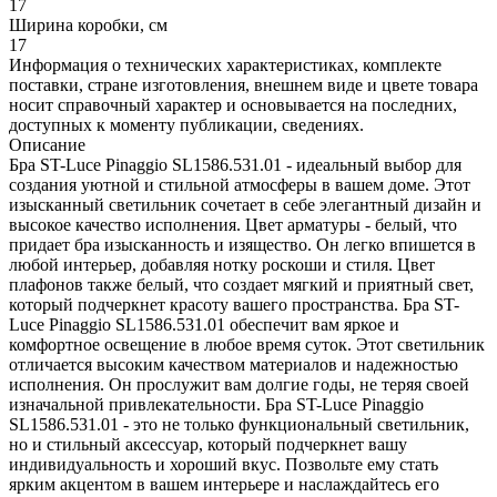
17
Ширина коробки, см
17
Информация о технических характеристиках, комплекте
поставки, стране изготовления, внешнем виде и цвете товара
носит справочный характер и основывается на последних,
доступных к моменту публикации, сведениях.
Описание
Бра ST-Luce Pinaggio SL1586.531.01 - идеальный выбор для
создания уютной и стильной атмосферы в вашем доме. Этот
изысканный светильник сочетает в себе элегантный дизайн и
высокое качество исполнения. Цвет арматуры - белый, что
придает бра изысканность и изящество. Он легко впишется в
любой интерьер, добавляя нотку роскоши и стиля. Цвет
плафонов также белый, что создает мягкий и приятный свет,
который подчеркнет красоту вашего пространства. Бра ST-
Luce Pinaggio SL1586.531.01 обеспечит вам яркое и
комфортное освещение в любое время суток. Этот светильник
отличается высоким качеством материалов и надежностью
исполнения. Он прослужит вам долгие годы, не теряя своей
изначальной привлекательности. Бра ST-Luce Pinaggio
SL1586.531.01 - это не только функциональный светильник,
но и стильный аксессуар, который подчеркнет вашу
индивидуальность и хороший вкус. Позвольте ему стать
ярким акцентом в вашем интерьере и наслаждайтесь его