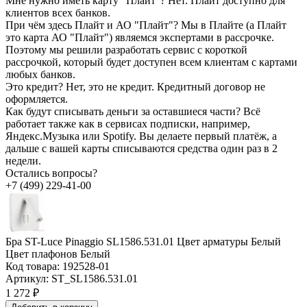
Мне нужно иметь карту “Плайт”?
Нет. Плайт доступно для
клиентов всех банков.
При чём здесь Плайт и АО "Плайт"?
Мы в Плайте (а Плайт
это карта АО "Плайт") являемся экспертами в рассрочке.
Поэтому мы решили разработать сервис с короткой
рассрочкой, который будет доступен всем клиентам с картами
любых банков.
Это кредит?
Нет, это не кредит. Кредитный договор не
оформляется.
Как будут списывать деньги за оставшиеся части?
Всё
работает также как в сервисах подписки, например,
Яндекс.Музыка или Spotify. Вы делаете первый платёж, а
дальше с вашей карты списываются средства один раз в 2
недели.
Остались вопросы?
+7 (499) 229-41-00
Бра ST-Luce Pinaggio SL1586.531.01 Цвет арматуры Белый
Цвет плафонов Белый
Код товара:
192528-01
Артикул:
ST_SL1586.531.01
1 272 ₽