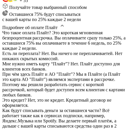
+ 55
Получайте товар выбранный способом
Оставшиеся 75% будут списываться
с вашей карты по 25% каждые 2 недели
Подробнее об оплате Плайт
Что такое оплата Плайт?
Это короткая мгновенная
безпроцентная рассрочка. Вы оплачиваете сразу только 25%, а
оставшиеся 75% вы оплачиваете в течение 6 недель, по 25%
каждые 2 недели.
Есть ли переплата?
Нет. Вы ничего не переплачиваетей. Нет
никаких скрытых комиссий.
Мне нужно иметь карту “Плайт”?
Нет. Плайт доступно для
клиентов всех банков.
При чём здесь Плайт и АО "Плайт"?
Мы в Плайте (а Плайт
это карта АО "Плайт") являемся экспертами в рассрочке.
Поэтому мы решили разработать сервис с короткой
рассрочкой, который будет доступен всем клиентам с картами
любых банков.
Это кредит?
Нет, это не кредит. Кредитный договор не
оформляется.
Как будут списывать деньги за оставшиеся части?
Всё
работает также как в сервисах подписки, например,
Яндекс.Музыка или Spotify. Вы делаете первый платёж, а
дальше с вашей карты списываются средства один раз в 2