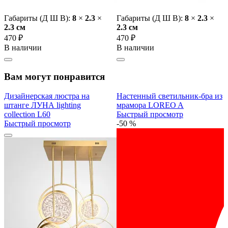
Габариты (Д Ш В):
8
×
2.3
×
Габариты (Д Ш В):
8
×
2.3
×
2.3 cм
2.3 cм
470 ₽
470 ₽
В наличии
В наличии
Вам могут понравится
Дизайнерская люстра на
Настенный светильник-бра из
штанге ЛУНА lighting
мрамора LOREO A
collection L60
Быстрый просмотр
Быстрый просмотр
-50 %