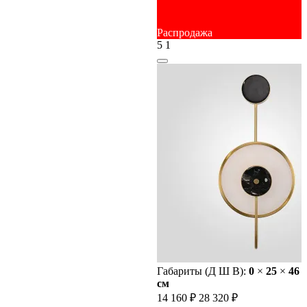
Распродажа
5
1
Габариты (Д Ш В):
0
×
25
×
46
cм
14 160 ₽
28 320 ₽