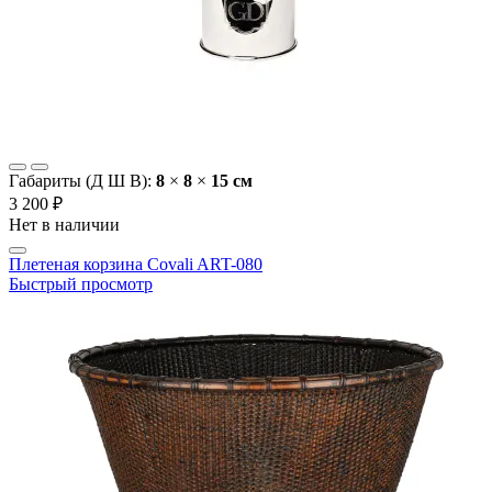
Габариты (Д Ш В):
8
×
8
×
15 cм
3 200 ₽
Нет в наличии
Плетеная корзина Covali ART-080
Быстрый просмотр