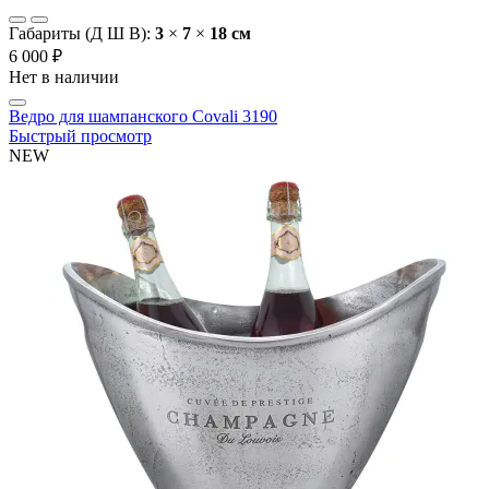
Габариты (Д Ш В):
3
×
7
×
18 cм
6 000 ₽
Нет в наличии
Ведро для шампанского Covali 3190
Быстрый просмотр
NEW