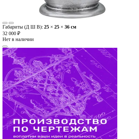
Габариты (Д Ш В):
25
×
25
×
36 cм
32 000 ₽
Нет в наличии