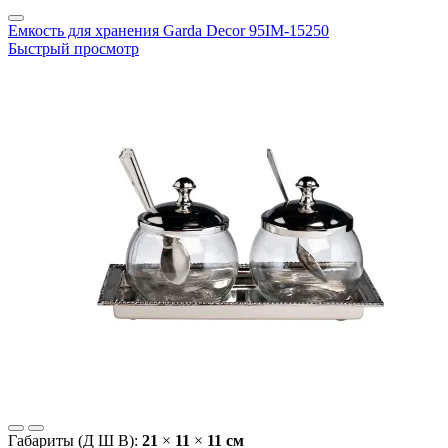
Емкость для хранения Garda Decor 95IM-15250
Быстрый просмотр
Габариты (Д Ш В):
21
×
11
×
11 cм