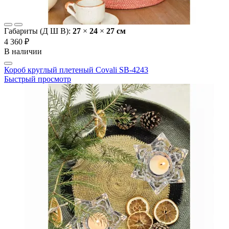
Габариты (Д Ш В):
27
×
24
×
27 cм
4 360 ₽
В наличии
Короб круглый плетеный Covali SB-4243
Быстрый просмотр