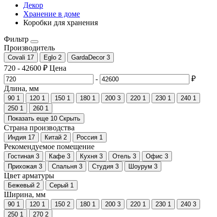
Декор
Хранение в доме
Коробки для хранения
Фильтр
Производитель
Covali
17
Eglo
2
GardaDecor
3
720
-
42600
₽
Цена
-
₽
Длина, мм
90
1
120
1
150
1
180
1
200
3
220
1
230
1
240
1
250
1
260
1
Показать еще 10
Скрыть
Страна производства
Индия
17
Китай
2
Россия
1
Рекомендуемое помещение
Гостиная
3
Кафе
3
Кухня
3
Отель
3
Офис
3
Прихожая
3
Спальня
3
Студия
3
Шоурум
3
Цвет арматуры
Бежевый
2
Серый
1
Ширина, мм
90
1
120
1
150
2
180
1
200
3
220
1
230
1
240
3
250
1
270
2