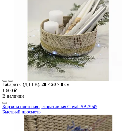
Габариты (Д Ш В):
20
×
20
×
8 cм
1 600 ₽
В наличии
Корзина плетеная декоративная Covali SB-3945
Быстрый просмотр