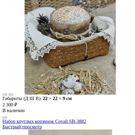
Габариты (Д Ш В):
22
×
22
×
9 cм
2 300 ₽
В наличии
Набор круглых корзинок Covali SB-3882
Быстрый просмотр