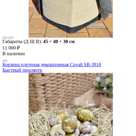
Габариты (Д Ш В):
45
×
40
×
30 cм
11 000 ₽
В наличии
Корзина плетеная декоративная Covali SB-3918
Быстрый просмотр