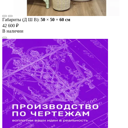
Габариты (Д Ш В):
50
×
50
×
60 cм
42 600 ₽
В наличии