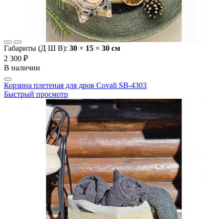
Габариты (Д Ш В):
30
×
15
×
30 cм
2 300 ₽
В наличии
Корзина плетеная для дров Covali SB-4303
Быстрый просмотр