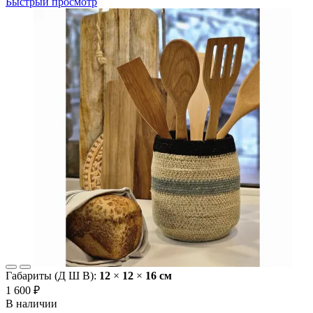
Быстрый просмотр
Габариты (Д Ш В):
12
×
12
×
16 cм
1 600 ₽
В наличии