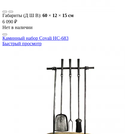
Габариты (Д Ш В):
60
×
12
×
15 cм
6 090 ₽
Нет в наличии
Каминный набор Covali HC-683
Быстрый просмотр