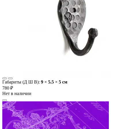
Габариты (Д Ш В):
9
×
5.5
×
5 cм
780 ₽
Нет в наличии