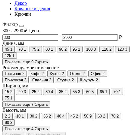
Декор
Кованые изделия
Крючки
Фильтр
300
-
2900
₽
Цена
-
₽
Длина, мм
45
1
70
1
75
2
80
1
90
2
95
1
100
3
110
2
120
3
125
1
Показать еще 9
Скрыть
Рекомендуемое помещение
Гостиная
2
Кафе
2
Кухня
2
Отель
2
Офис
2
Прихожая
2
Спальня
2
Студия
2
Шоурум
2
Ширина, мм
15
2
20
3
25
2
30
4
35
2
55
3
60
5
65
1
70
1
75
1
Показать еще 7
Скрыть
Высота, мм
2
2
10
1
30
2
35
2
40
4
45
2
50
9
60
2
70
2
80
2
Показать еще 4
Скрыть