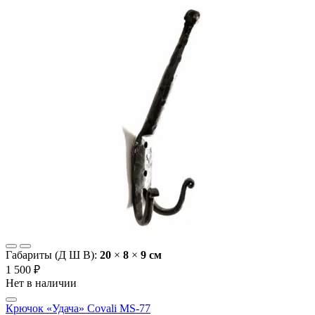
Габариты (Д Ш В):
20
×
8
×
9 cм
1 500 ₽
Нет в наличии
Крючок «Удача» Covali MS-77