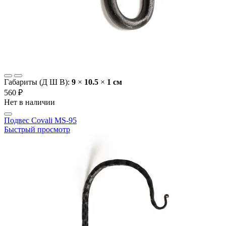
Габариты (Д Ш В):
9
×
10.5
×
1 cм
560 ₽
Нет в наличии
Подвес Covali MS-95
Быстрый просмотр