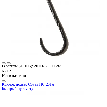
Габариты (Д Ш В):
20
×
6.5
×
0.2 cм
630 ₽
Нет в наличии
Крючок-подвес Covali HC-201А
Быстрый просмотр