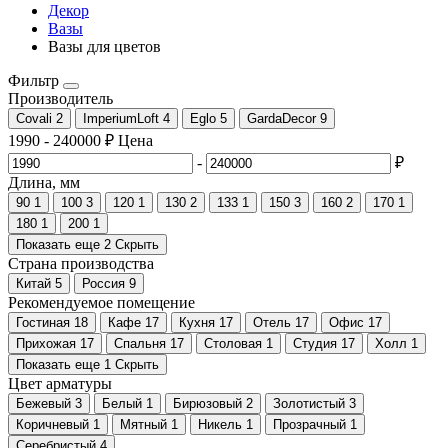
Декор
Вазы
Вазы для цветов
Фильтр
Производитель
Covali
2
ImperiumLoft
4
Eglo
5
GardaDecor
9
1990
-
240000
₽
Цена
-
₽
Длина, мм
90
1
100
3
120
1
130
2
133
1
150
3
160
2
170
1
180
1
200
1
Показать еще 2
Скрыть
Страна производства
Китай
5
Россия
9
Рекомендуемое помещение
Гостиная
18
Кафе
17
Кухня
17
Отель
17
Офис
17
Прихожая
17
Спальня
17
Столовая
1
Студия
17
Холл
1
Показать еще 1
Скрыть
Цвет арматуры
Бежевый
3
Белый
1
Бирюзовый
2
Золотистый
3
Коричневый
1
Мятный
1
Никель
1
Прозрачный
1
Серебристый
4