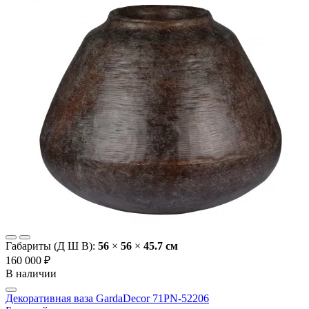
Габариты (Д Ш В):
56
×
56
×
45.7 cм
160 000 ₽
В наличии
Декоративная ваза GardaDecor 71PN-52206