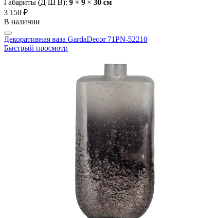
Габариты (Д Ш В):
9
×
9
×
30 cм
3 150 ₽
В наличии
Декоративная ваза GardaDecor 71PN-52210
Быстрый просмотр