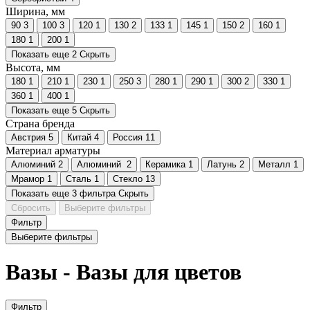
Ширина, мм
90
3
100
3
120
1
130
2
133
1
145
1
150
2
160
1
180
1
200
1
Показать еще 2
Скрыть
Высота, мм
180
1
210
1
230
1
250
3
280
1
290
1
300
2
330
1
360
1
400
1
Показать еще 5
Скрыть
Страна бренда
Австрия
5
Китай
4
Россия
11
Материал арматуры
Алюминий
2
Алюминий
2
Керамика
1
Латунь
2
Металл
1
Мрамор
1
Сталь
1
Стекло
13
Показать еще 3 фильтра
Скрыть
Сбросить
Выберите фильтры
Фильтр
Выберите фильтры
Вазы - Вазы для цветов
Фильтр