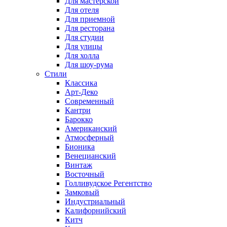
Для мастерской
Для отеля
Для приемной
Для ресторана
Для студии
Для улицы
Для холла
Для шоу-рума
Стили
Классика
Арт-Деко
Современный
Кантри
Барокко
Американский
Атмосферный
Бионика
Венецианский
Винтаж
Восточный
Голливудское Регентство
Замковый
Индустриальный
Калифорнийский
Китч