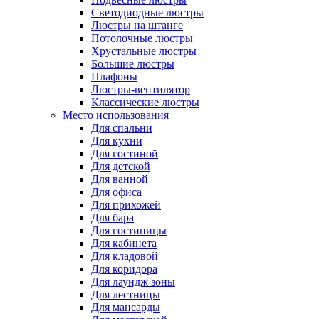
Светодиодные люстры
Люстры на штанге
Потолочные люстры
Хрустальные люстры
Большие люстры
Плафоны
Люстры-вентилятор
Классические люстры
Место использования
Для спальни
Для кухни
Для гостиной
Для детской
Для ванной
Для офиса
Для прихожей
Для бара
Для гостиницы
Для кабинета
Для кладовой
Для коридора
Для лаундж зоны
Для лестницы
Для мансарды