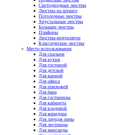
Светодиодные люстры
Люстры на штанге
Потолочные люстры
Хрустальные люстры
Большие люстры
Плафоны
Люстры-вентилятор
Классические люстры
Место использования
Для спальни
Для кухни
Для гостиной
Для детской
Для ванной
Для офиса
Для прихожей
Для бара
Для гостиницы
Для кабинета
Для кладовой
Для коридора
Для лаундж зоны
Для лестницы
Для мансарды