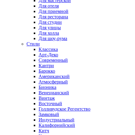
Для мастерской
Для отеля
Для приемной
Для ресторана
Для студии
Для улицы
Для холла
Для шоу-рума
Стили
Классика
Арт-Деко
Современный
Кантри
Барокко
Американский
Атмосферный
Бионика
Венецианский
Винтаж
Восточный
Голливудское Регентство
Замковый
Индустриальный
Калифорнийский
Китч