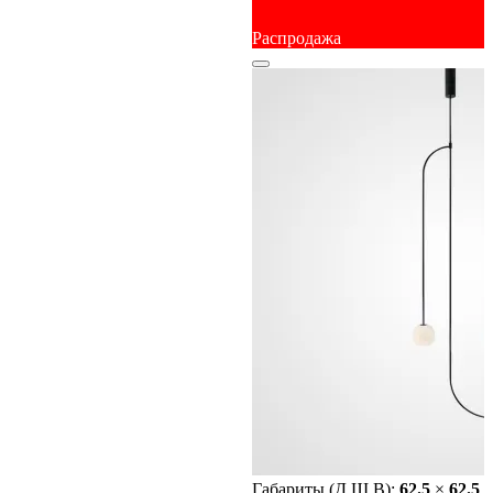
Распродажа
Габариты (Д Ш В):
62.5
×
62.5