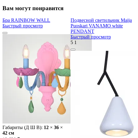
Вам могут понравится
Бра RAINBOW WALL
Подвесной светильник Maija
Быстрый просмотр
Puoskari VANAMO white
PENDANT
Быстрый просмотр
5
1
Габариты (Д Ш В):
12
×
36
×
42 cм