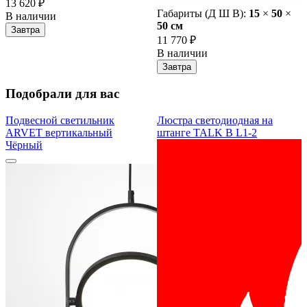
13 620 ₽
Габариты (Д Ш В):
15
×
50
×
В наличии
50 cм
Завтра
11 770 ₽
В наличии
Завтра
Подобрали для вас
Подвесной светильник
Люстра светодиодная на
ARVET вертикальный
штанге TALK B L1-2
Чёрный