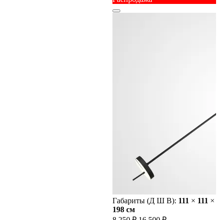
Габариты (Д Ш В):
111
×
111
×
198 cм
8 250 ₽
16 500 ₽