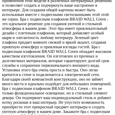
применения этой модели в различных интерьерных решениях
и позволяет создать и подчеркнуть ваше настроение в
интерьере. Для создания общей картины может быть
использован вместе с подвесными светильниками этой этой
же серии. Бра с подвесным плафоном BRAID WALL Green -
это идеальное решение для создания уютной и стильной
атмосферы в вашем доме. Этот бра имеет привлекательный
дизайн с плетеным плафоном, который добавляет особый
шарм и элегантность любому интерьеру. Зеленый цвет
плафона придает комнате свежий и яркий акцент, создавая
приятную атмосферу и привлекая взгляды гостей. Бра с
подвесным плафоном BRAID WALL Green обладает высоким
качеством изготовления. Он изготовлен из прочных и
долговечных материалов, которые гарантируют долгий срок
службы и сохранение первоначального внешнего вида.
Установка этого бра очень проста и быстра. Оно легко
крепится к стене и подключается к электрической сети.
Благодаря своей компактной конструкции, оно не займет
много места и идеально подойдет для небольших помещений.
Бра с подвесным плафоном BRAID WALL Green - это не
только функциональное освещение, но и стильный элемент
декора. Он подчеркнет ваш индивидуальный стиль и добавит
нотку роскоши в ваш интерьер. Не упустите возможность
приобрести этот прекрасный предмет интерьера и создать
уютную атмосферу в вашем доме. Закажите бра с подвесным