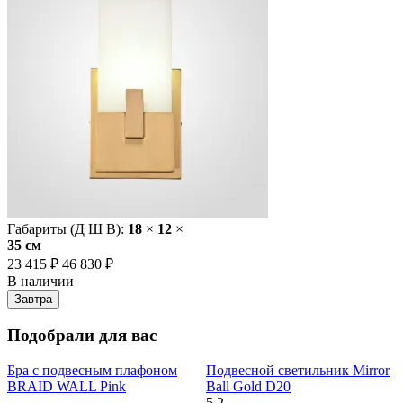
Габариты (Д Ш В):
18
×
12
×
35 cм
23 415 ₽
46 830 ₽
В наличии
Завтра
Подобрали для вас
Бра с подвесным плафоном
Подвесной светильник Mirror
BRAID WALL Pink
Ball Gold D20
5
2