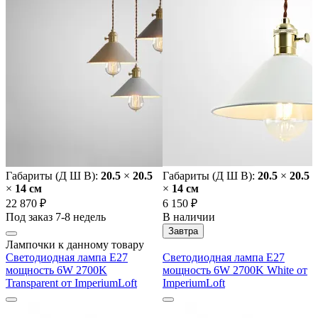
Габариты (Д Ш В):
20.5
×
20.5
Габариты (Д Ш В):
20.5
×
20.5
×
14 cм
×
14 cм
22 870 ₽
6 150 ₽
Под заказ 7-8 недель
В наличии
Завтра
Лампочки к данному товару
Светодиодная лампа E27
Светодиодная лампа E27
мощность 6W 2700K
мощность 6W 2700K White от
Transparent от ImperiumLoft
ImperiumLoft