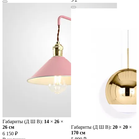
Габариты (Д Ш В):
14
×
26
×
26 cм
Габариты (Д Ш В):
20
×
20
×
170 cм
6 150 ₽