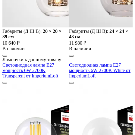
Габариты (Д Ш В):
20
×
20
×
Габариты (Д Ш В):
24
×
24
×
39 cм
43 cм
10 640 ₽
11 980 ₽
В наличии
В наличии
Лампочки к данному товару
Светодиодная лампа E27
Светодиодная лампа E27
мощность 6W 2700K
мощность 6W 2700K White от
Transparent от ImperiumLoft
ImperiumLoft