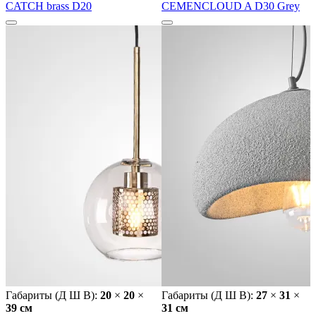
CATCH brass D20
CEMENCLOUD A D30 Grey
Габариты (Д Ш В):
20
×
20
×
Габариты (Д Ш В):
27
×
31
×
39 cм
31 cм