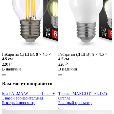
Габариты (Д Ш В):
9
×
4.5
×
Габариты (Д Ш В):
9
×
4.5
×
4.5 cм
4.5 cм
220 ₽
220 ₽
В наличии
В наличии
Вам могут понравится
Бра PALMA Wall lamp 1 шар +
Торшер MARGOTT FL D25
1 вазон горизонтальная
Orange
Быстрый просмотр
Быстрый просмотр