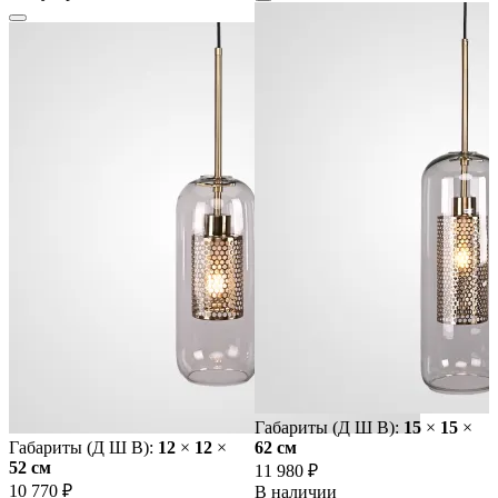
Габариты (Д Ш В):
15
×
15
×
Габариты (Д Ш В):
12
×
12
×
62 cм
52 cм
11 980 ₽
10 770 ₽
В наличии