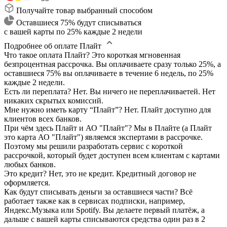
Получайте товар выбранный способом
Оставшиеся 75% будут списываться
с вашей карты по 25% каждые 2 недели
Подробнее об оплате Плайт
Что такое оплата Плайт?
Это короткая мгновенная
безпроцентная рассрочка. Вы оплачиваете сразу только 25%, а
оставшиеся 75% вы оплачиваете в течение 6 недель, по 25%
каждые 2 недели.
Есть ли переплата?
Нет. Вы ничего не переплачиваетей. Нет
никаких скрытых комиссий.
Мне нужно иметь карту “Плайт”?
Нет. Плайт доступно для
клиентов всех банков.
При чём здесь Плайт и АО "Плайт"?
Мы в Плайте (а Плайт
это карта АО "Плайт") являемся экспертами в рассрочке.
Поэтому мы решили разработать сервис с короткой
рассрочкой, который будет доступен всем клиентам с картами
любых банков.
Это кредит?
Нет, это не кредит. Кредитный договор не
оформляется.
Как будут списывать деньги за оставшиеся части?
Всё
работает также как в сервисах подписки, например,
Яндекс.Музыка или Spotify. Вы делаете первый платёж, а
дальше с вашей карты списываются средства один раз в 2