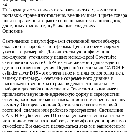
34
Информация о технических характеристиках, комплекте
поставки, стране изготовления, внешнем виде и цвете товара
носит справочный характер и основывается на последних,
доступных к моменту публикации, сведениях.
Описание
Светильники с двумя формами стеклянной части абажура —
овальной и шарообразной формы. Цена по обеим формам
указана за размер «S» Дополнительную информацию,
пожалуйста, уточняйте у наших менеджеров! Сочетайте
светильники вместе С БРА из этой же серии для создания
единого стиля освещения. Подвесной светильник CATCH F
cylinder silver D15 - это элегантное и стильное дополнение к
вашему интерьеру. Сочетание современного дизайна и
высококачественных материалов делает его идеальным
выбором для любого помещения. Этот светильник имеет
привлекательную цилиндрическую форму и серебристый
оттенок, который добавит изысканности и изящества в вашу
комнату. Он идеально подойдет для освещения столовой,
гостиной, спальни или рабочего пространства. Светильник
CATCH F cylinder silver D15 оснащен качественным и ярким
источником света, который создает комфортную и приятную
атмосферу. Вы сможете наслаждаться ярким и равномерным
освещением, которое поможет вам сосредоточиться на работе