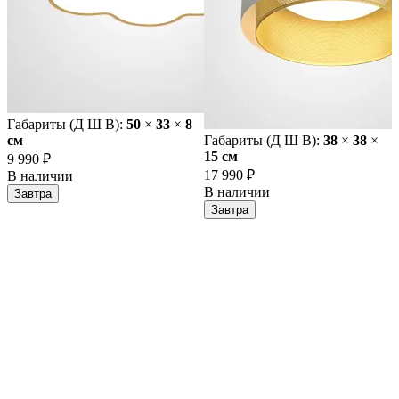
Габариты (Д Ш В):
50
×
33
×
8
cм
Габариты (Д Ш В):
38
×
38
×
15 cм
9 990 ₽
17 990 ₽
В наличии
В наличии
Завтра
Завтра