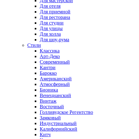
Для мастерской
Для отеля
Для приемной
Для ресторана
Для студии
Для улицы
Для холла
Для шоу-рума
Стили
Классика
Арт-Деко
Современный
Кантри
Барокко
Американский
Атмосферный
Бионика
Венецианский
Винтаж
Восточный
Голливудское Регентство
Замковый
Индустриальный
Калифорнийский
Китч