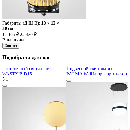
Габариты (Д Ш В):
13
×
13
×
30 cм
11 165 ₽
22 330 ₽
В наличии
Завтра
Подобрали для вас
Потолочный светильник
Подвесной светильник
WASTY B D15
PALMA Wall lamp шар + вазон
5
1