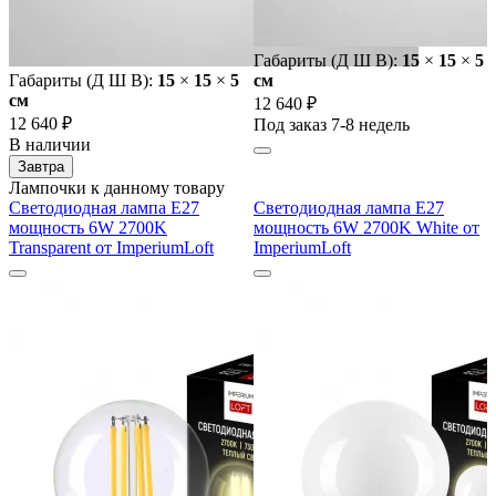
Габариты (Д Ш В):
15
×
15
×
5
Габариты (Д Ш В):
15
×
15
×
5
cм
cм
12 640 ₽
12 640 ₽
Под заказ 7-8 недель
В наличии
Завтра
Лампочки к данному товару
Светодиодная лампа E27
Светодиодная лампа E27
мощность 6W 2700K
мощность 6W 2700K White от
Transparent от ImperiumLoft
ImperiumLoft