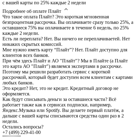
с вашей карты по 25% каждые 2 недели
Подробнее об оплате Плайт
Что такое оплата Плайт?
Это короткая мгновенная
безпроцентная рассрочка. Вы оплачиваете сразу только 25%, а
оставшиеся 75% вы оплачиваете в течение 6 недель, по 25%
каждые 2 недели.
Есть ли переплата?
Нет. Вы ничего не переплачиваетей. Нет
никаких скрытых комиссий.
Мне нужно иметь карту “Плайт”?
Нет. Плайт доступно для
клиентов всех банков.
При чём здесь Плайт и АО "Плайт"?
Мы в Плайте (а Плайт
это карта АО "Плайт") являемся экспертами в рассрочке.
Поэтому мы решили разработать сервис с короткой
рассрочкой, который будет доступен всем клиентам с картами
любых банков.
Это кредит?
Нет, это не кредит. Кредитный договор не
оформляется.
Как будут списывать деньги за оставшиеся части?
Всё
работает также как в сервисах подписки, например,
Яндекс.Музыка или Spotify. Вы делаете первый платёж, а
дальше с вашей карты списываются средства один раз в 2
недели.
Остались вопросы?
+7 (499) 229-41-00