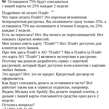
Оставшиеся 75% будут списываться
с вашей карты по 25% каждые 2 недели
Подробнее об оплате Плайт
Что такое оплата Плайт?
Это короткая мгновенная
безпроцентная рассрочка. Вы оплачиваете сразу только 25%, а
оставшиеся 75% вы оплачиваете в течение 6 недель, по 25%
каждые 2 недели.
Есть ли переплата?
Нет. Вы ничего не переплачиваетей. Нет
никаких скрытых комиссий.
Мне нужно иметь карту “Плайт”?
Нет. Плайт доступно для
клиентов всех банков.
При чём здесь Плайт и АО "Плайт"?
Мы в Плайте (а Плайт
это карта АО "Плайт") являемся экспертами в рассрочке.
Поэтому мы решили разработать сервис с короткой
рассрочкой, который будет доступен всем клиентам с картами
любых банков.
Это кредит?
Нет, это не кредит. Кредитный договор не
оформляется.
Как будут списывать деньги за оставшиеся части?
Всё
работает также как в сервисах подписки, например,
Яндекс.Музыка или Spotify. Вы делаете первый платёж, а
дальше с вашей карты списываются средства один раз в 2
недели.
Остались вопросы?