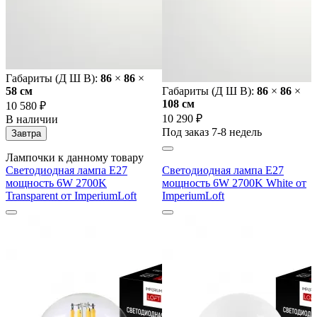
Габариты (Д Ш В):
86
×
86
×
58 cм
Габариты (Д Ш В):
86
×
86
×
108 cм
10 580 ₽
10 290 ₽
В наличии
Под заказ 7-8 недель
Завтра
Лампочки к данному товару
Светодиодная лампа E27
Светодиодная лампа E27
мощность 6W 2700K
мощность 6W 2700K White от
Transparent от ImperiumLoft
ImperiumLoft