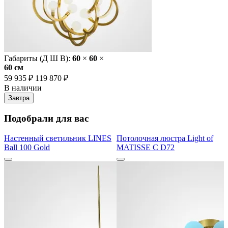
Габариты (Д Ш В):
60
×
60
×
60 cм
59 935 ₽
119 870 ₽
В наличии
Завтра
Подобрали для вас
Настенный светильник LINES
Потолочная люстра Light of
Ball 100 Gold
MATISSE C D72