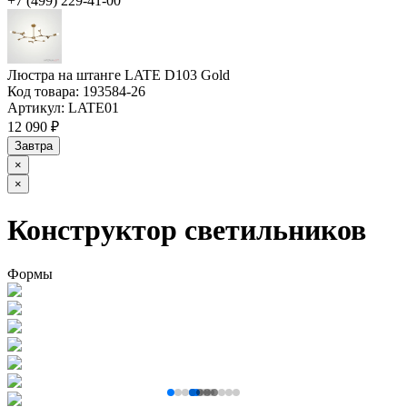
+7 (499) 229-41-00
Люстра на штанге LATE D103 Gold
Код товара:
193584-26
Артикул:
LATE01
12 090 ₽
Завтра
×
×
Конструктор светильников
Формы