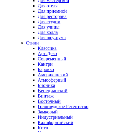
Для мастерской
Для отеля
Для приемной
Для ресторана
Для студии
Для улицы
Для холла
Для шоу-рума
Стили
Классика
Арт-Деко
Современный
Кантри
Барокко
Американский
Атмосферный
Бионика
Венецианский
Винтаж
Восточный
Голливудское Регентство
Замковый
Индустриальный
Калифорнийский
Китч