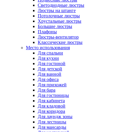
Светодиодные люстры
Люстры на штанге
Потолочные люстры
Хрустальные люстры
Большие люстры
Плафоны
Люстры-вентилятор
Классические люстры
Место использования
Для спальни
Для кухни
Для гостиной
Для детской
Для ванной
Для офиса
Для прихожей
Для бара
Для гостиницы
Для кабинета
Для кладовой
Для коридора
Для лаундж зоны
Для лестницы
Для мансарды