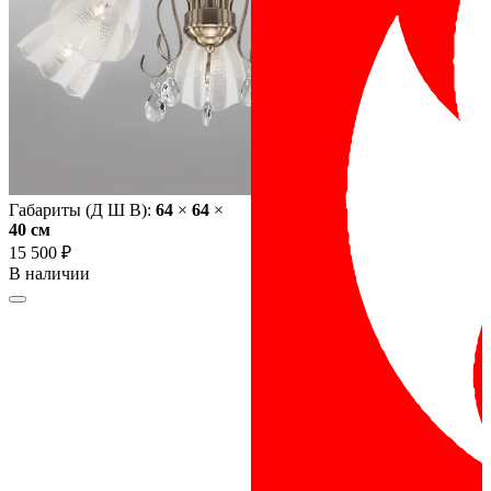
Габариты (Д Ш В):
64
×
64
×
40 cм
15 500 ₽
В наличии