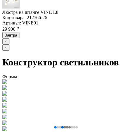
Люстра на штанге VINE L8
Код товара:
212766-26
Артикул:
VINE01
29 900 ₽
Завтра
×
×
Конструктор светильников
Формы