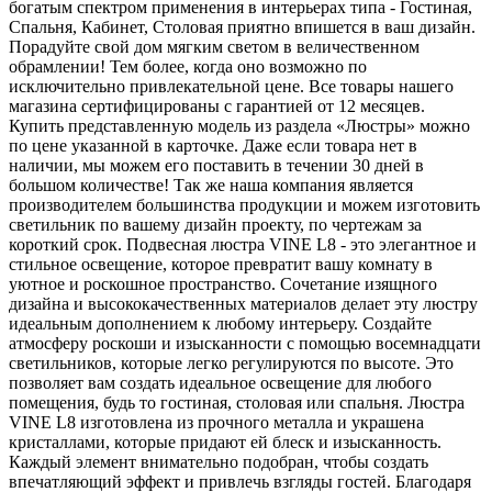
богатым спектром применения в интерьерах типа - Гостиная,
Спальня, Кабинет, Столовая приятно впишется в ваш дизайн.
Порадуйте свой дом мягким светом в величественном
обрамлении! Тем более, когда оно возможно по
исключительно привлекательной цене. Все товары нашего
магазина сертифицированы с гарантией от 12 месяцев.
Купить представленную модель из раздела «Люстры» можно
по цене указанной в карточке. Даже если товара нет в
наличии, мы можем его поставить в течении 30 дней в
большом количестве! Так же наша компания является
производителем большинства продукции и можем изготовить
светильник по вашему дизайн проекту, по чертежам за
короткий срок. Подвесная люстра VINE L8 - это элегантное и
стильное освещение, которое превратит вашу комнату в
уютное и роскошное пространство. Сочетание изящного
дизайна и высококачественных материалов делает эту люстру
идеальным дополнением к любому интерьеру. Создайте
атмосферу роскоши и изысканности с помощью восемнадцати
светильников, которые легко регулируются по высоте. Это
позволяет вам создать идеальное освещение для любого
помещения, будь то гостиная, столовая или спальня. Люстра
VINE L8 изготовлена из прочного металла и украшена
кристаллами, которые придают ей блеск и изысканность.
Каждый элемент внимательно подобран, чтобы создать
впечатляющий эффект и привлечь взгляды гостей. Благодаря