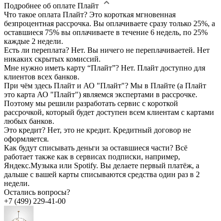
Подробнее об оплате Плайт
Что такое оплата Плайт?
Это короткая мгновенная
безпроцентная рассрочка. Вы оплачиваете сразу только 25%, а
оставшиеся 75% вы оплачиваете в течение 6 недель, по 25%
каждые 2 недели.
Есть ли переплата?
Нет. Вы ничего не переплачиваетей. Нет
никаких скрытых комиссий.
Мне нужно иметь карту “Плайт”?
Нет. Плайт доступно для
клиентов всех банков.
При чём здесь Плайт и АО "Плайт"?
Мы в Плайте (а Плайт
это карта АО "Плайт") являемся экспертами в рассрочке.
Поэтому мы решили разработать сервис с короткой
рассрочкой, который будет доступен всем клиентам с картами
любых банков.
Это кредит?
Нет, это не кредит. Кредитный договор не
оформляется.
Как будут списывать деньги за оставшиеся части?
Всё
работает также как в сервисах подписки, например,
Яндекс.Музыка или Spotify. Вы делаете первый платёж, а
дальше с вашей карты списываются средства один раз в 2
недели.
Остались вопросы?
+7 (499) 229-41-00