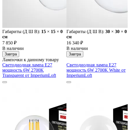
Габариты (Д Ш В):
15
×
15
×
0
Габариты (Д Ш В):
30
×
30
×
0
cм
cм
7 850 ₽
16 340 ₽
В наличии
В наличии
Завтра
Завтра
Лампочки к данному товару
Светодиодная лампа E27
Светодиодная лампа E27
мощность 6W 2700K
мощность 6W 2700K White от
Transparent от ImperiumLoft
ImperiumLoft