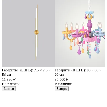
Габариты (Д Ш В):
7.5
×
7.5
×
Габариты (Д Ш В):
80
×
80
×
83 cм
65 cм
11 890 ₽
35 500 ₽
В наличии
В наличии
Завтра
Завтра