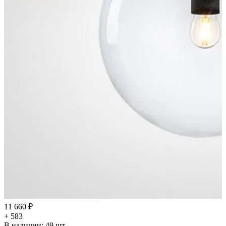
11 660 ₽
+ 583
В наличии:
49
шт.