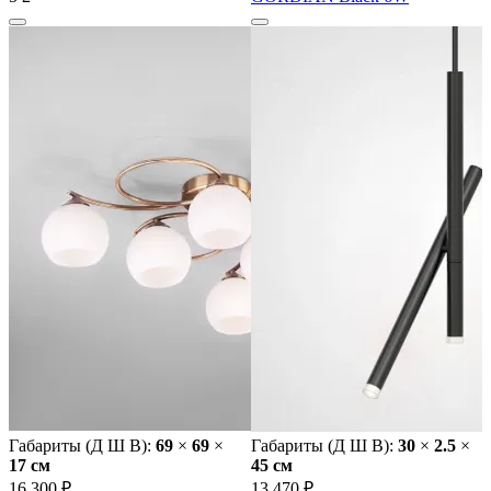
Габариты (Д Ш В):
69
×
69
×
Габариты (Д Ш В):
30
×
2.5
×
17 cм
45 cм
16 300 ₽
13 470 ₽