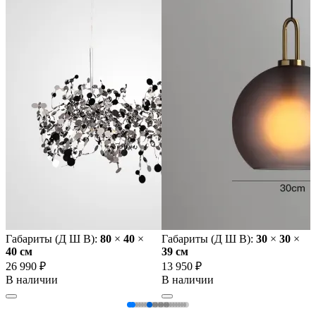
Габариты (Д Ш В):
80
×
40
×
Габариты (Д Ш В):
30
×
30
×
40 cм
39 cм
26 990 ₽
13 950 ₽
В наличии
В наличии