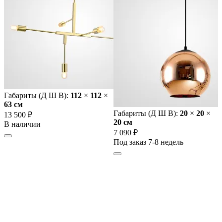
Габариты (Д Ш В):
112
×
112
×
63 cм
Габариты (Д Ш В):
20
×
20
×
13 500 ₽
20 cм
В наличии
7 090 ₽
Под заказ 7-8 недель