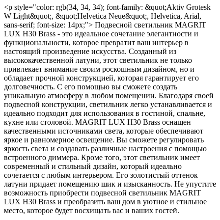
<p style="color: rgb(34, 34, 34); font-family: &quot;Aktiv Grotesk
W Light&quot;, &quot;Helvetica Neue&quot;, Helvetica, Arial,
sans-serif; font-size: 14px;"> Подвесной светильник MAGRIT
LUX H30 Brass - это идеальное сочетание элегантности и
функциональности, которое превратит ваш интерьер в
настоящий произведение искусства. Созданный из
высококачественной латуни, этот светильник не только
привлекает внимание своим роскошным дизайном, но и
обладает прочной конструкцией, которая гарантирует его
долговечность. С его помощью вы сможете создать
уникальную атмосферу в любом помещении. Благодаря своей
подвесной конструкции, светильник легко устанавливается и
идеально подходит для использования в гостиной, спальне,
кухне или столовой. MAGRIT LUX H30 Brass оснащен
качественными источниками света, которые обеспечивают
яркое и равномерное освещение. Вы сможете регулировать
яркость света и создавать различные настроения с помощью
встроенного диммера. Кроме того, этот светильник имеет
современный и стильный дизайн, который идеально
сочетается с любым интерьером. Его золотистый оттенок
латуни придает помещению шик и изысканность. Не упустите
возможность приобрести подвесной светильник MAGRIT
LUX H30 Brass и преобразить ваш дом в уютное и стильное
место, которое будет восхищать вас и ваших гостей.