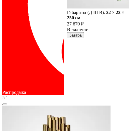
Габариты (Д Ш В):
22
×
22
×
250 cм
27 670 ₽
В наличии
Завтра
Распродажа
5
1