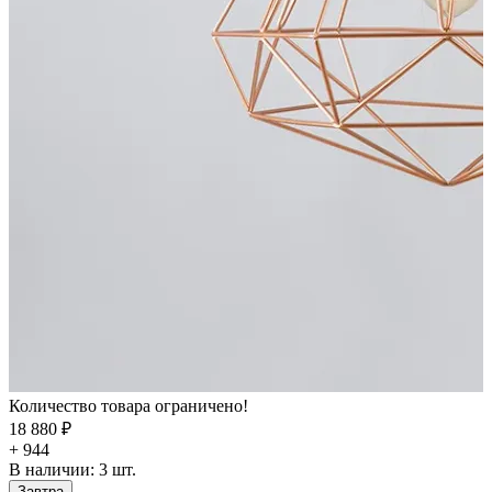
Количество товара ограничено!
18 880 ₽
+ 944
В наличии:
3
шт.
Завтра