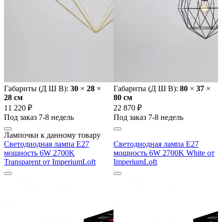
Габариты (Д Ш В):
30
×
28
×
Габариты (Д Ш В):
80
×
37
×
28 cм
80 cм
11 220 ₽
22 870 ₽
Под заказ 7-8 недель
Под заказ 7-8 недель
Лампочки к данному товару
Светодиодная лампа E27
Светодиодная лампа E27
мощность 6W 2700K
мощность 6W 2700K White от
Transparent от ImperiumLoft
ImperiumLoft