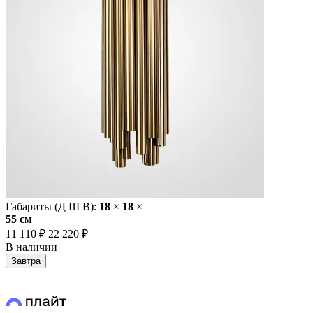
Габариты (Д Ш В):
18
×
18
×
55 cм
11 110 ₽
22 220 ₽
В наличии
Завтра