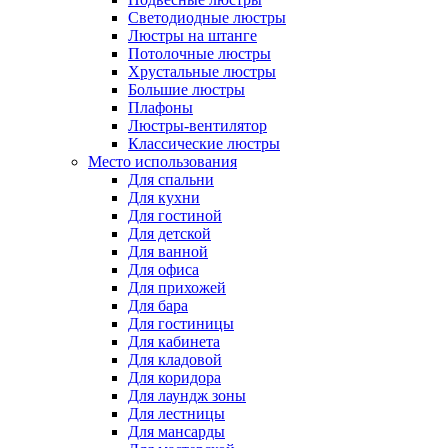
Светодиодные люстры
Люстры на штанге
Потолочные люстры
Хрустальные люстры
Большие люстры
Плафоны
Люстры-вентилятор
Классические люстры
Место использования
Для спальни
Для кухни
Для гостиной
Для детской
Для ванной
Для офиса
Для прихожей
Для бара
Для гостиницы
Для кабинета
Для кладовой
Для коридора
Для лаундж зоны
Для лестницы
Для мансарды