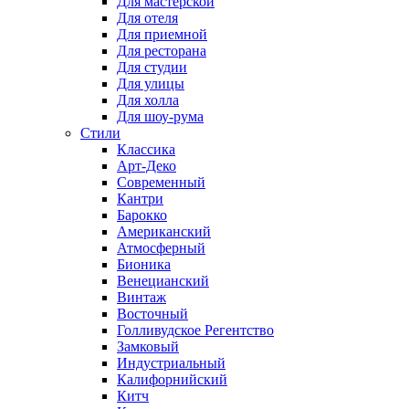
Для мастерской
Для отеля
Для приемной
Для ресторана
Для студии
Для улицы
Для холла
Для шоу-рума
Стили
Классика
Арт-Деко
Современный
Кантри
Барокко
Американский
Атмосферный
Бионика
Венецианский
Винтаж
Восточный
Голливудское Регентство
Замковый
Индустриальный
Калифорнийский
Китч