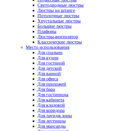
Светодиодные люстры
Люстры на штанге
Потолочные люстры
Хрустальные люстры
Большие люстры
Плафоны
Люстры-вентилятор
Классические люстры
Место использования
Для спальни
Для кухни
Для гостиной
Для детской
Для ванной
Для офиса
Для прихожей
Для бара
Для гостиницы
Для кабинета
Для кладовой
Для коридора
Для лаундж зоны
Для лестницы
Для мансарды