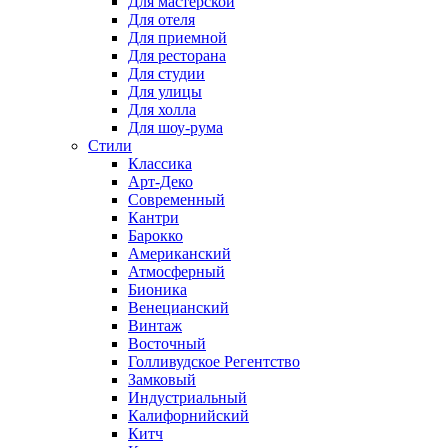
Для мастерской
Для отеля
Для приемной
Для ресторана
Для студии
Для улицы
Для холла
Для шоу-рума
Стили
Классика
Арт-Деко
Современный
Кантри
Барокко
Американский
Атмосферный
Бионика
Венецианский
Винтаж
Восточный
Голливудское Регентство
Замковый
Индустриальный
Калифорнийский
Китч