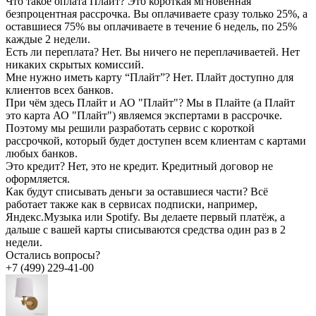
Что такое оплата Плайт?
Это короткая мгновенная
безпроцентная рассрочка. Вы оплачиваете сразу только 25%, а
оставшиеся 75% вы оплачиваете в течение 6 недель, по 25%
каждые 2 недели.
Есть ли переплата?
Нет. Вы ничего не переплачиваетей. Нет
никаких скрытых комиссий.
Мне нужно иметь карту “Плайт”?
Нет. Плайт доступно для
клиентов всех банков.
При чём здесь Плайт и АО "Плайт"?
Мы в Плайте (а Плайт
это карта АО "Плайт") являемся экспертами в рассрочке.
Поэтому мы решили разработать сервис с короткой
рассрочкой, который будет доступен всем клиентам с картами
любых банков.
Это кредит?
Нет, это не кредит. Кредитный договор не
оформляется.
Как будут списывать деньги за оставшиеся части?
Всё
работает также как в сервисах подписки, например,
Яндекс.Музыка или Spotify. Вы делаете первый платёж, а
дальше с вашей карты списываются средства один раз в 2
недели.
Остались вопросы?
+7 (499) 229-41-00