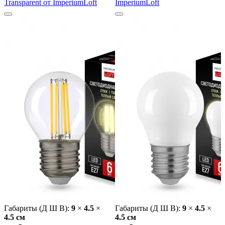
Transparent от ImperiumLoft
ImperiumLoft
Габариты (Д Ш В):
9
×
4.5
×
Габариты (Д Ш В):
9
×
4.5
×
4.5 cм
4.5 cм