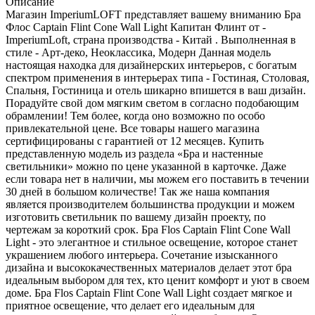
Описание
Магазин ImperiumLOFT представляет вашему вниманию Бра
Флос Captain Flint Cone Wall Light Капитан Флинт от -
ImperiumLoft, страна производства - Китай . Выполненная в
стиле - Арт-деко, Неоклассика, Модерн Данная модель
настоящая находка для дизайнерских интерьеров, с богатым
спектром применения в интерьерах типа - Гостиная, Столовая,
Спальня, Гостиница и отель шикарно впишется в ваш дизайн.
Порадуйте свой дом мягким светом в согласно подобающим
обрамлении! Тем более, когда оно возможно по особо
привлекательной цене. Все товары нашего магазина
сертифицированы с гарантией от 12 месяцев. Купить
представленную модель из раздела «Бра и настенные
светильники» можно по цене указанной в карточке. Даже
если товара нет в наличии, мы можем его поставить в течении
30 дней в большом количестве! Так же наша компания
является производителем большинства продукции и можем
изготовить светильник по вашему дизайн проекту, по
чертежам за короткий срок. Бра Flos Captain Flint Cone Wall
Light - это элегантное и стильное освещение, которое станет
украшением любого интерьера. Сочетание изысканного
дизайна и высококачественных материалов делает этот бра
идеальным выбором для тех, кто ценит комфорт и уют в своем
доме. Бра Flos Captain Flint Cone Wall Light создает мягкое и
приятное освещение, что делает его идеальным для