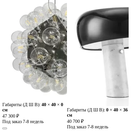
Габариты (Д Ш В):
40
×
40
×
0
cм
Габариты (Д Ш В):
0
×
40
×
36
cм
47 300 ₽
40 700 ₽
Под заказ 7-8 недель
Под заказ 7-8 недель