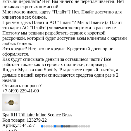
Есть ли переплата?
Нет. Вы ничего не переплачиваетей. Нет
никаких скрытых комиссий.
Мне нужно иметь карту “Плайт”?
Нет. Плайт доступно для
клиентов всех банков.
При чём здесь Плайт и АО "Плайт"?
Мы в Плайте (а Плайт
это карта АО "Плайт") являемся экспертами в рассрочке.
Поэтому мы решили разработать сервис с короткой
рассрочкой, который будет доступен всем клиентам с картами
любых банков.
Это кредит?
Нет, это не кредит. Кредитный договор не
оформляется.
Как будут списывать деньги за оставшиеся части?
Всё
работает также как в сервисах подписки, например,
Яндекс.Музыка или Spotify. Вы делаете первый платёж, а
дальше с вашей карты списываются средства один раз в 2
недели.
Остались вопросы?
+7 (499) 229-41-00
Бра RH Utilitaire Inline Sconce Brass
Код товара:
123279-22
Артикул:
44.557