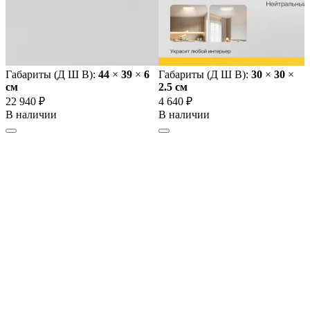
Габариты (Д Ш В):
44
×
39
×
6
Габариты (Д Ш В):
30
×
30
×
cм
2.5 cм
22 940 ₽
4 640 ₽
В наличии
В наличии