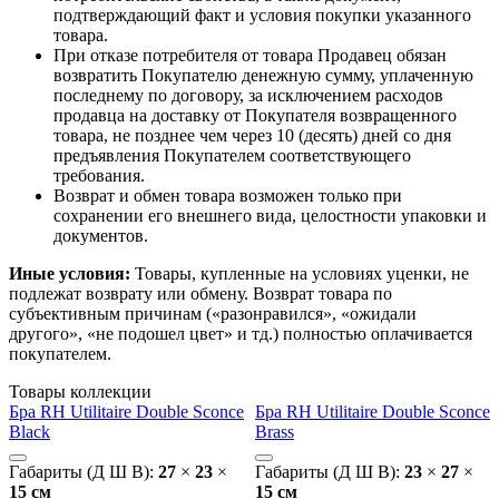
подтверждающий факт и условия покупки указанного
товара.
При отказе потребителя от товара Продавец обязан
возвратить Покупателю денежную сумму, уплаченную
последнему по договору, за исключением расходов
продавца на доставку от Покупателя возвращенного
товара, не позднее чем через 10 (десять) дней со дня
предъявления Покупателем соответствующего
требования.
Возврат и обмен товара возможен только при
сохранении его внешнего вида, целостности упаковки и
документов.
Иные условия:
Товары, купленные на условиях уценки, не
подлежат возврату или обмену. Возврат товара по
субъективным причинам («разонравился», «ожидали
другого», «не подошел цвет» и тд.) полностью оплачивается
покупателем.
Товары коллекции
Бра RH Utilitaire Double Sconce
Бра RH Utilitaire Double Sconce
Black
Brass
Габариты (Д Ш В):
27
×
23
×
Габариты (Д Ш В):
23
×
27
×
15 cм
15 cм