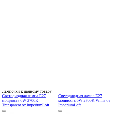
Лампочки к данному товару
Светодиодная лампа E27
Светодиодная лампа E27
мощность 6W 2700K
мощность 6W 2700K White от
Transparent от ImperiumLoft
ImperiumLoft