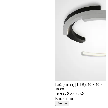
Габариты (Д Ш В):
40
×
40
×
15 cм
18 935 ₽
27 050 ₽
В наличии
Завтра