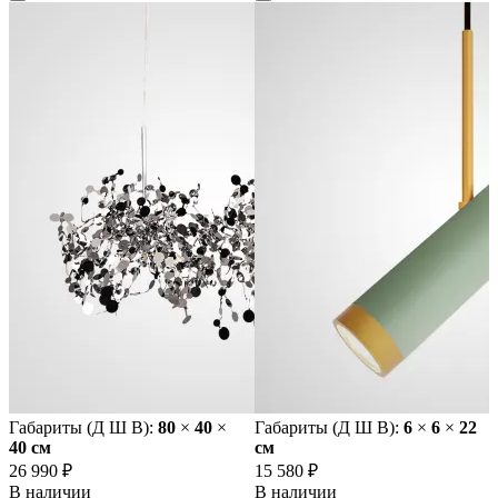
Габариты (Д Ш В):
80
×
40
×
Габариты (Д Ш В):
6
×
6
×
22
40 cм
cм
26 990 ₽
15 580 ₽
В наличии
В наличии