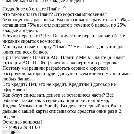
с вашей карты по 25% каждые 2 недели
Подробнее об оплате Плайт
Что такое оплата Плайт?
Это короткая мгновенная
безпроцентная рассрочка. Вы оплачиваете сразу только 25%, а
оставшиеся 75% вы оплачиваете в течение 6 недель, по 25%
каждые 2 недели.
Есть ли переплата?
Нет. Вы ничего не переплачиваетей. Нет
никаких скрытых комиссий.
Мне нужно иметь карту “Плайт”?
Нет. Плайт доступно для
клиентов всех банков.
При чём здесь Плайт и АО "Плайт"?
Мы в Плайте (а Плайт
это карта АО "Плайт") являемся экспертами в рассрочке.
Поэтому мы решили разработать сервис с короткой
рассрочкой, который будет доступен всем клиентам с картами
любых банков.
Это кредит?
Нет, это не кредит. Кредитный договор не
оформляется.
Как будут списывать деньги за оставшиеся части?
Всё
работает также как в сервисах подписки, например,
Яндекс.Музыка или Spotify. Вы делаете первый платёж, а
дальше с вашей карты списываются средства один раз в 2
недели.
Остались вопросы?
+7 (499) 229-41-00