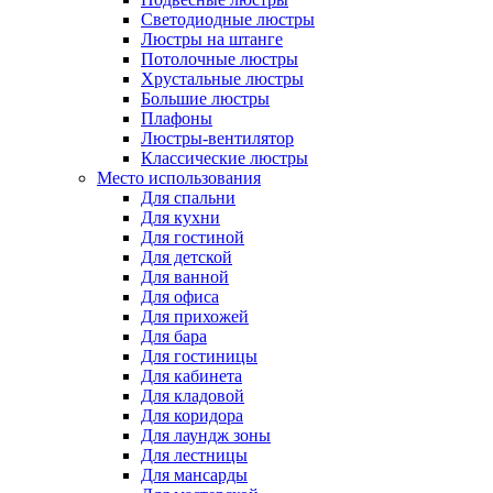
Светодиодные люстры
Люстры на штанге
Потолочные люстры
Хрустальные люстры
Большие люстры
Плафоны
Люстры-вентилятор
Классические люстры
Место использования
Для спальни
Для кухни
Для гостиной
Для детской
Для ванной
Для офиса
Для прихожей
Для бара
Для гостиницы
Для кабинета
Для кладовой
Для коридора
Для лаундж зоны
Для лестницы
Для мансарды