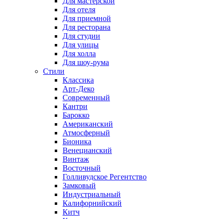
Для мастерской
Для отеля
Для приемной
Для ресторана
Для студии
Для улицы
Для холла
Для шоу-рума
Стили
Классика
Арт-Деко
Современный
Кантри
Барокко
Американский
Атмосферный
Бионика
Венецианский
Винтаж
Восточный
Голливудское Регентство
Замковый
Индустриальный
Калифорнийский
Китч