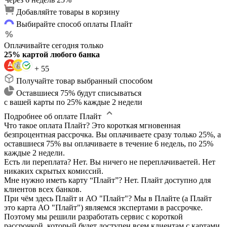
Добавляйте товары в корзину
Выбирайте способ оплаты Плайт
Оплачивайте сегодня только
25% картой любого банка
+ 55
Получайте товар выбранный способом
Оставшиеся 75% будут списываться
с вашей карты по 25% каждые 2 недели
Подробнее об оплате Плайт
Что такое оплата Плайт?
Это короткая мгновенная
безпроцентная рассрочка. Вы оплачиваете сразу только 25%, а
оставшиеся 75% вы оплачиваете в течение 6 недель, по 25%
каждые 2 недели.
Есть ли переплата?
Нет. Вы ничего не переплачиваетей. Нет
никаких скрытых комиссий.
Мне нужно иметь карту “Плайт”?
Нет. Плайт доступно для
клиентов всех банков.
При чём здесь Плайт и АО "Плайт"?
Мы в Плайте (а Плайт
это карта АО "Плайт") являемся экспертами в рассрочке.
Поэтому мы решили разработать сервис с короткой
рассрочкой, который будет доступен всем клиентам с картами