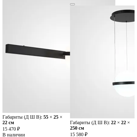
Габариты (Д Ш В):
55
×
25
×
22 cм
Габариты (Д Ш В):
22
×
22
×
250 cм
15 470 ₽
15 580 ₽
В наличии