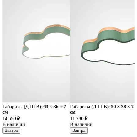
Габариты (Д Ш В):
63
×
36
×
7
Габариты (Д Ш В):
50
×
28
×
7
cм
cм
14 550 ₽
11 790 ₽
В наличии
В наличии
Завтра
Завтра