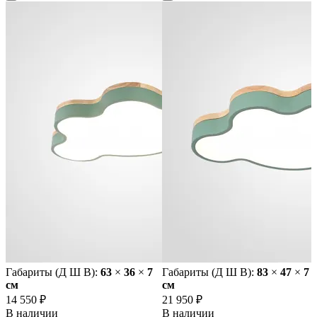
Габариты (Д Ш В):
63
×
36
×
7
Габариты (Д Ш В):
83
×
47
×
7
cм
cм
14 550 ₽
21 950 ₽
В наличии
В наличии