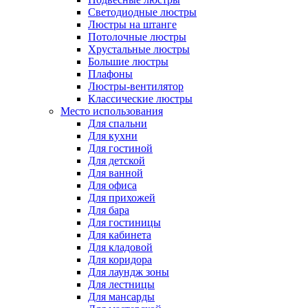
Светодиодные люстры
Люстры на штанге
Потолочные люстры
Хрустальные люстры
Большие люстры
Плафоны
Люстры-вентилятор
Классические люстры
Место использования
Для спальни
Для кухни
Для гостиной
Для детской
Для ванной
Для офиса
Для прихожей
Для бара
Для гостиницы
Для кабинета
Для кладовой
Для коридора
Для лаундж зоны
Для лестницы
Для мансарды