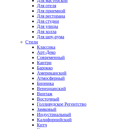
Для мастерской
Для отеля
Для приемной
Для ресторана
Для студии
Для улицы
Для холла
Для шоу-рума
Стили
Классика
Арт-Деко
Современный
Кантри
Барокко
Американский
Атмосферный
Бионика
Венецианский
Винтаж
Восточный
Голливудское Регентство
Замковый
Индустриальный
Калифорнийский
Китч