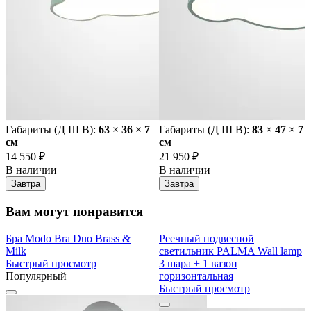
Габариты (Д Ш В):
63
×
36
×
7
Габариты (Д Ш В):
83
×
47
×
7
cм
cм
14 550 ₽
21 950 ₽
В наличии
В наличии
Завтра
Завтра
Вам могут понравится
Бра Modo Bra Duo Brass &
Реечный подвесной
Milk
светильник PALMA Wall lamp
Быстрый просмотр
3 шара + 1 вазон
Популярный
горизонтальная
Быстрый просмотр