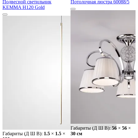
Подвесной светильник
Потолочная люстра 60088/5
KEMMA H120 Gold
Габариты (Д Ш В):
56
×
56
×
Габариты (Д Ш В):
1.5
×
1.5
×
30 cм