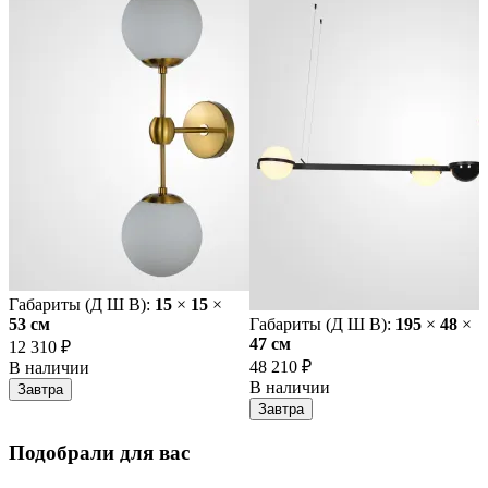
Габариты (Д Ш В):
15
×
15
×
53 cм
Габариты (Д Ш В):
195
×
48
×
47 cм
12 310 ₽
48 210 ₽
В наличии
В наличии
Завтра
Завтра
Подобрали для вас