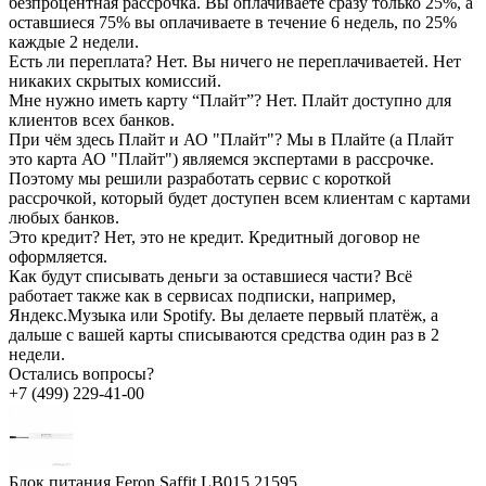
безпроцентная рассрочка. Вы оплачиваете сразу только 25%, а
оставшиеся 75% вы оплачиваете в течение 6 недель, по 25%
каждые 2 недели.
Есть ли переплата?
Нет. Вы ничего не переплачиваетей. Нет
никаких скрытых комиссий.
Мне нужно иметь карту “Плайт”?
Нет. Плайт доступно для
клиентов всех банков.
При чём здесь Плайт и АО "Плайт"?
Мы в Плайте (а Плайт
это карта АО "Плайт") являемся экспертами в рассрочке.
Поэтому мы решили разработать сервис с короткой
рассрочкой, который будет доступен всем клиентам с картами
любых банков.
Это кредит?
Нет, это не кредит. Кредитный договор не
оформляется.
Как будут списывать деньги за оставшиеся части?
Всё
работает также как в сервисах подписки, например,
Яндекс.Музыка или Spotify. Вы делаете первый платёж, а
дальше с вашей карты списываются средства один раз в 2
недели.
Остались вопросы?
+7 (499) 229-41-00
Блок питания Feron Saffit LB015 21595