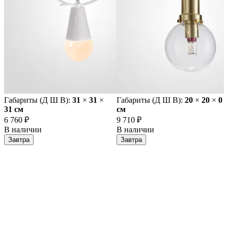
Габариты (Д Ш В):
31
×
31
×
Габариты (Д Ш В):
20
×
20
×
0
31 cм
cм
6 760 ₽
9 710 ₽
В наличии
В наличии
Завтра
Завтра