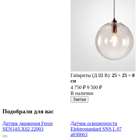
Габариты (Д Ш В):
25
×
25
×
0
cм
4 750 ₽
9 500 ₽
В наличии
Завтра
Подобрали для вас
Датчик движения Feron
Датчик освещенности
SEN14/LX02 22003
Elektrostandard SNS L 07
a030063