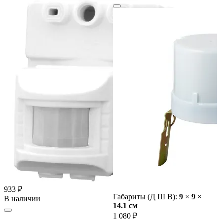
933 ₽
Габариты (Д Ш В):
9
×
9
×
В наличии
14.1 cм
1 080 ₽